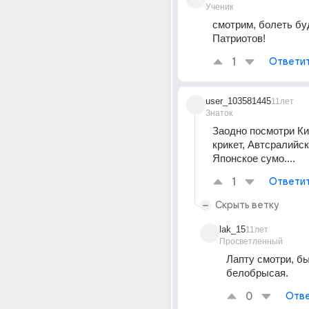
Ученик
смотрим, болеть буд
Патриотов!
1
Ответи
user_103581445
11лет
Знаток
Заодно посмотри Ки
крикет, Автсралийск
Японское сумо....
1
Ответи
Скрыть ветку
lak_15
11лет
Просветленный
Лапту смотри, бы
белобрысая.
0
Отве