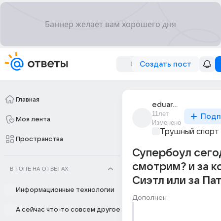
Создать пост
Главная
eduard_1421
11лет
Подп
Моя лента
Изменено
Трушный спорт
Пространства
Супербоул сего
смотрим? и за к
В ТОПЕ НА ОТВЕТАХ
Сиэтл или за Па
Информационные технологии
Дополнен
А сейчас что-то совсем другое