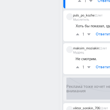
1
Ответ
puls_po_kozhe
11лет
Мыслитель
Хоть бы показал, гд
1
Ответи
maksim_moziakin
11лет
Мудрец
Не смотрим.
1
Ответи
viktor_sorokin_706
11лет