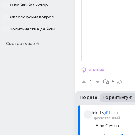
О любви без купюр
Философский вопрос
Политические дебаты
Смотреть все
мнения
1
6
По дате
По рейтингу
lak_15
11лет
Просветленный
Я за Сиэттл.