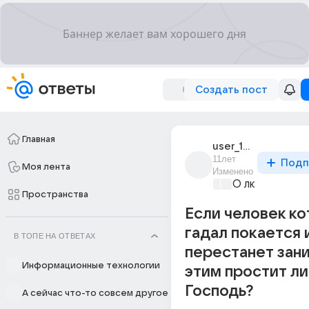
Создать пост
Главная
user_184816233
11лет
Подп
Моя лента
Изменено
О любви без 
Пространства
Если человек к
гадал покается 
В ТОПЕ НА ОТВЕТАХ
перестанет зан
Информационные технологии
этим простит ли
Господь?
А сейчас что-то совсем другое