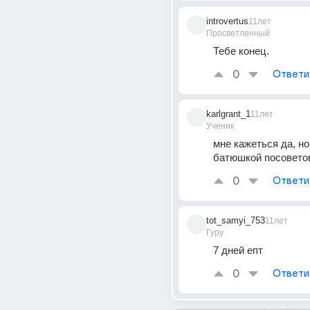
introvertus
11лет
Просветленный
Тебе конец.
0
Ответи
karlgrant_1
11лет
Ученик
мне кажеться да, но
батюшкой посовето
0
Ответи
tot_samyi_753
11лет
Гуру
7 дней епт
0
Ответи