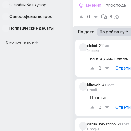
О любви без купюр
мнения
#господь
0
8
Философский вопрос
Политические дебаты
По дате
По рейтингу
Смотреть все
oldkid_2
11лет
Ученик
на его усмотрение.
0
Ответи
klimych_4
11лет
Гений
Простит.
0
Ответи
danila_nevazhno_2
11лет
Профи