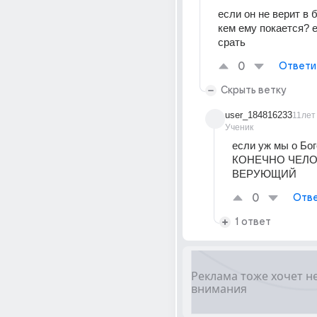
если он не верит в б
кем ему покается? е
срать
0
Ответи
Скрыть ветку
user_184816233
11лет
Ученик
если уж мы о Бог
КОНЕЧНО ЧЕЛО
ВЕРУЮЩИЙ
0
Отве
1 ответ