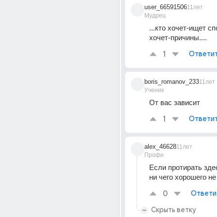
user_66591506
11лет
Мудрец
...кто хочет-ищет спо
хочет-причины....
1
Ответи
boris_romanov_233
11лет
Ученик
От вас зависит
1
Ответи
alex_46628
11лет
Профи
Если протирать зде
ни чего хорошего не
0
Ответи
Скрыть ветку