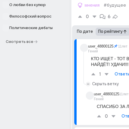
О любви без купюр
мнения
#будущее
0
6
Философский вопрос
Политические дебаты
По дате
По рейтингу
Смотреть все
user_48800125
11лет
Гений
КТО ИЩЕТ - ТОТ В
НАЙДЁТ! УДАЧИ!!!
1
Ответ
Скрыть ветку
user_48800125
11лет
Гений
СПАСИБО ЗА Л
0
Отв