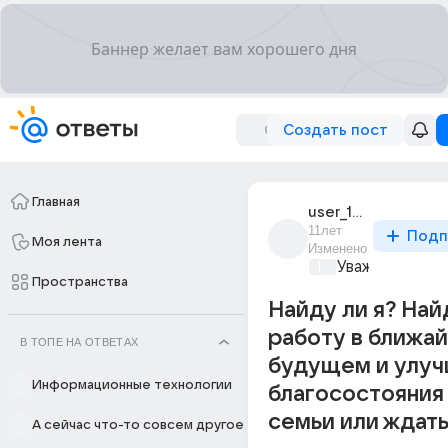
Создать пост
Главная
user_194507555
11лет
Подп
Моя лента
Изменено
Уважаемый ма
Пространства
Найду ли я? Най
работу в ближа
В ТОПЕ НА ОТВЕТАХ
будущем и улуч
Информационные технологии
благосостояния
семьи или ждать
А сейчас что-то совсем другое