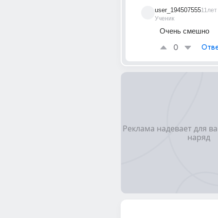
user_194507555
11лет
Ученик
Очень смешно
0
Отве