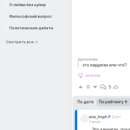
О любви без купюр
Философский вопрос
Политические дебаты
Смотреть все
Дополнен
это кардиган или что?
мнения
0
5
По дате
По рейтингу
ania_brigdi
11лет
Ученик
Это кардиган, похо