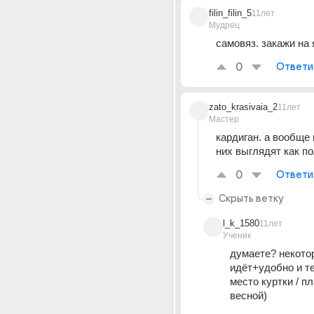
filin_filin_5
11лет
Мудрец
самовяз. закажи на
0
Ответи
zato_krasivaia_2
11лет
Мастер
кардиган. а вообще 
них выглядят как п
0
Ответи
Скрыть ветку
l_k_1580
11лет
Ученик
думаете? некото
идёт+удобно и теп
место куртки / п
весной)