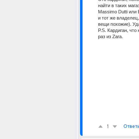
найти в таких магаз
Massimo Dutti или 
и тот же владелец,
вещи похожие). Уд
P.S. Кардиган, что 
раз из Zara.
1
Ответ