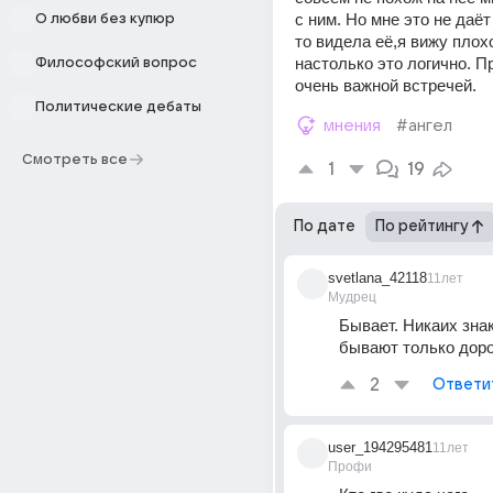
с ним. Но мне это не даёт 
О любви без купюр
то видела её,я вижу плохо
настолько это логично. П
Философский вопрос
очень важной встречей.
Политические дебаты
мнения
#ангел
Смотреть все
1
19
По дате
По рейтингу
svetlana_42118
11лет
Мудрец
Бывает. Никаих знак
бывают только дор
2
Ответи
user_194295481
11лет
Профи