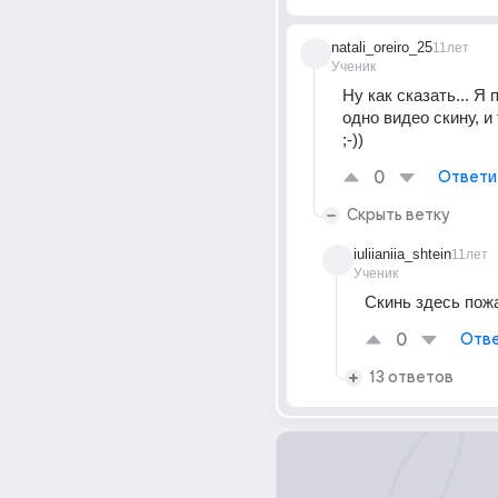
natali_oreiro_25
11лет
Ученик
Ну как сказать... Я 
одно видео скину, и
;-))
0
Ответи
Скрыть ветку
iuliianiia_shtein
11лет
Ученик
Скинь здесь пож
0
Отве
13 ответов