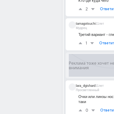
Кто где куда чего
2
Ответи
tamagotsuchi
11лет
Мудрец
Третий вариант - гл
1
Ответи
lara_dgishard
11лет
Просветленный
Очки или линзы нос
таки
0
Ответи