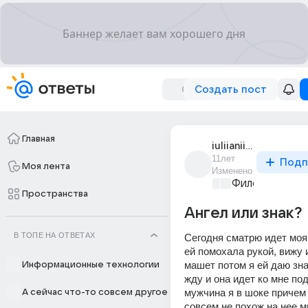
Создать пост
Главная
iuliianiia_shtein
11лет
Подп
Моя лента
Изменено
Философский 
Пространства
Ангел или знак?
В ТОПЕ НА ОТВЕТАХ
Сегодня сматрю идет моя 
ей помохала рукой, вижу и
машет потом я ей даю знат
Информационные технологии
жду и она идет ко мне под
мужчина я в шоке причем 
А сейчас что-то совсем другое
совсем не похож на нее м