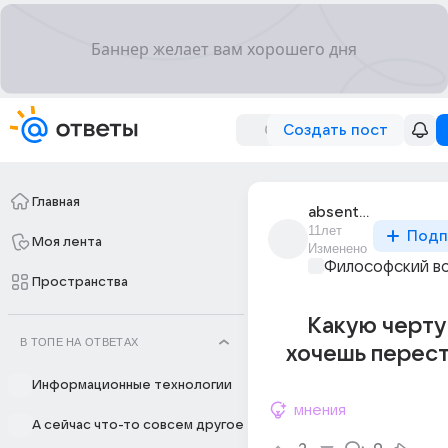
Создать пост
Главная
absentis_1
11лет
Подп
Моя лента
Изменено
Философский в
Пространства
Какую черту
В ТОПЕ НА ОТВЕТАХ
хочешь перест
Информационные технологии
мнения
А сейчас что-то совсем другое