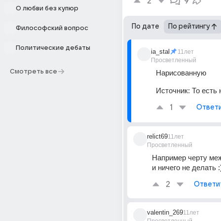
2
9
О любви без купюр
По дате
По рейтингу
Философский вопрос
Политические дебаты
ia_stal
11лет
Просветленный
Смотреть все
Нарисованную
Источник:
То есть
1
Ответ
relict69
11лет
Просветленный
Например черту меж
и ничего не делать :
2
Ответи
valentin_269
11лет