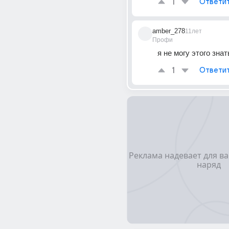
1
Ответи
amber_278
11лет
Профи
я не могу этого знат
1
Ответи