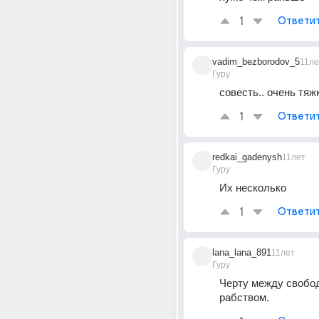
1
Ответи
vadim_bezborodov_5
11ле
Гуру
совесть.. очень тяж
1
Ответи
redkai_gadenysh
11лет
Гуру
Их несколько
1
Ответи
lana_lana_891
11лет
Гуру
Черту между свобод
рабством.