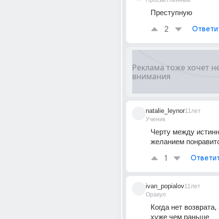
Просветленный
Преступную
2
Ответи
natalie_leynor
11лет
Ученик
Черту между истинн
желанием понравитс
1
Ответи
ivan_popialov
11лет
Оракул
Когда нет возврата, 
хуже чем раньше