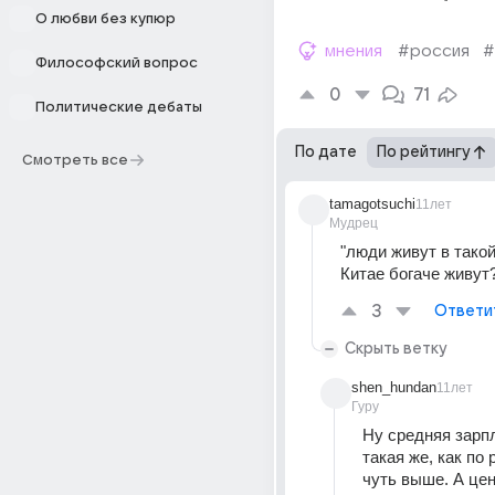
О любви без купюр
мнения
#россия
#
Философский вопрос
0
71
Политические дебаты
По дате
По рейтингу
Смотреть все
tamagotsuchi
11лет
Мудрец
"люди живут в такой 
Китае богаче живут? 
3
Ответи
Скрыть ветку
shen_hundan
11лет
Гуру
Ну средняя зарпл
такая же, как по 
чуть выше. А цен