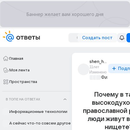
Создать пост
Главная
shen_hundan
11лет
Подп
Моя лента
Изменено
Философски
Пространства
Почему в т
В ТОПЕ НА ОТВЕТАХ
высокодухо
православной 
Информационные технологии
люди живут в
А сейчас что-то совсем другое
нищете