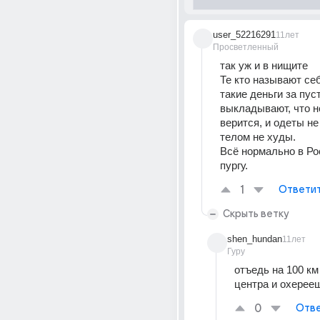
user_52216291
11лет
Просветленный
так уж и в нищите
Те кто называют себ
такие деньги за пус
выкладывают, что не
верится, и одеты не 
телом не худы.
Всё нормально в Рос
пургу.
1
Ответи
Скрыть ветку
shen_hundan
11лет
Гуру
отъедь на 100 км 
центра и охерее
0
Отве