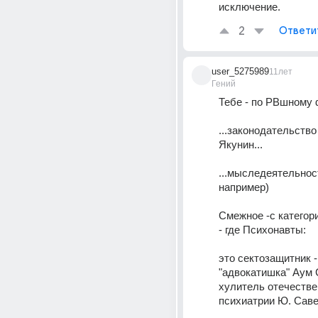
исключение.
2
Ответи
user_5275989
11лет
Гений
Тебе - по РВшному
...законодательство 
Якунин... 
...мыследеятельност
например)
Смежное -с категор
- где Психонавты:
это сектозащитник -
"адвокатишка" Аум С
хулитель отечестве
психиатрии Ю. Савен