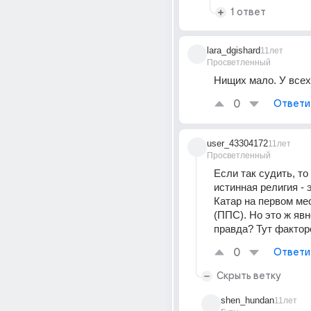
1 ответ
lara_dgishard
11лет
Просветленный
Нищих мало. У всех
0
Ответи
user_43304172
11лет
Просветленный
Если так судить, то 
истинная религия - э
Катар на первом ме
(ППС). Но это ж явно
правда? Тут фактор
0
Ответи
Скрыть ветку
shen_hundan
11лет