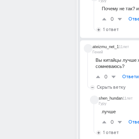
Гуру
Почему не так? и
0
Отве
1 ответ
ateizmu_net_1
11лет
Гений
Вы китайцы лучше ж
сомневаюсь?
0
Ответи
Скрыть ветку
shen_hundan
11лет
Гуру
лучше
0
Отве
1 ответ