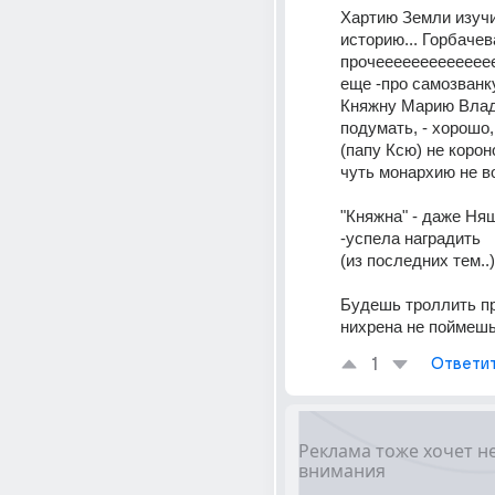
Хартию Земли изучи 
историю... Горбачева
прочееееееееееееее.
еще -про самозванку
Княжну Марию Влади
подумать, - хорошо,
(папу Ксю) не короно
"Княжна" - даже Ня
-успела наградить 
(из последних тем..)
Будешь троллить пр
нихрена не поймеш
1
Ответи