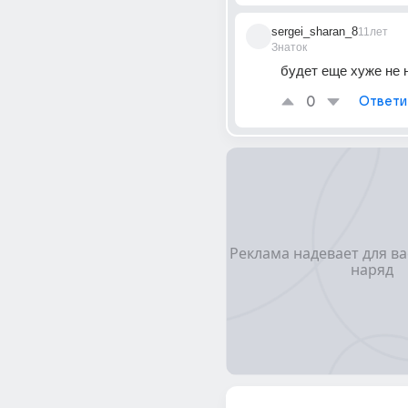
sergei_sharan_8
11лет
Знаток
будет еще хуже не 
0
Ответи