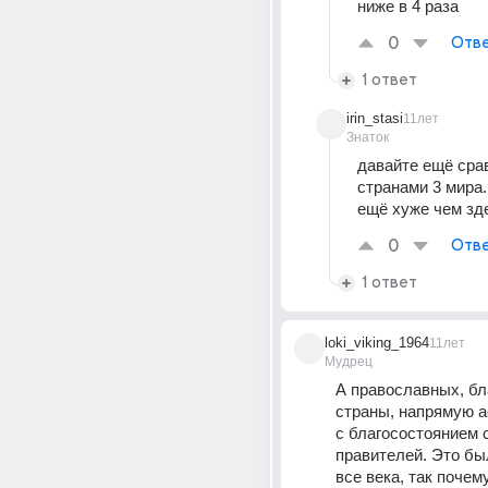
ниже в 4 раза
0
Отве
1 ответ
irin_stasi
11лет
Знаток
давайте ещё срав
странами 3 мира.
ещё хуже чем зд
0
Отве
1 ответ
loki_viking_1964
11лет
Мудрец
А православных, бл
страны, напрямую а
с благосостоянием с
правителей. Это был
все века, так почему