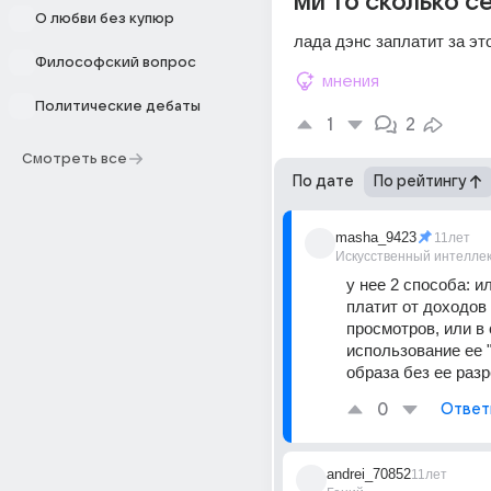
ми то сколько с
О любви без купюр
лада дэнс заплатит за эт
Философский вопрос
мнения
Политические дебаты
1
2
Смотреть все
По дате
По рейтингу
masha_9423
11лет
Искусственный интелле
у нее 2 способа: ил
платит от доходов 
просмотров, или в 
использование ее "
образа без ее раз
0
Ответ
andrei_70852
11лет