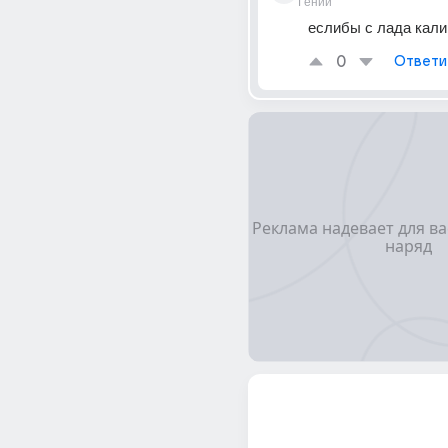
Гений
еслибы с лада калина
0
Ответи