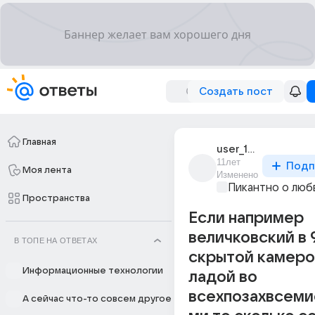
Создать пост
Главная
user_194958279
11лет
Подп
Моя лента
Изменено
Пикантно о люб
Пространства
Если например
величковский в 
В ТОПЕ НА ОТВЕТАХ
скрытой камерой
Информационные технологии
ладой во
всехпозахвсеми
А сейчас что-то совсем другое