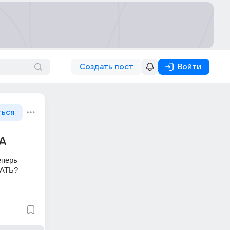
Создать пост
Войти
ться
А
перь 
ЛАТЬ?