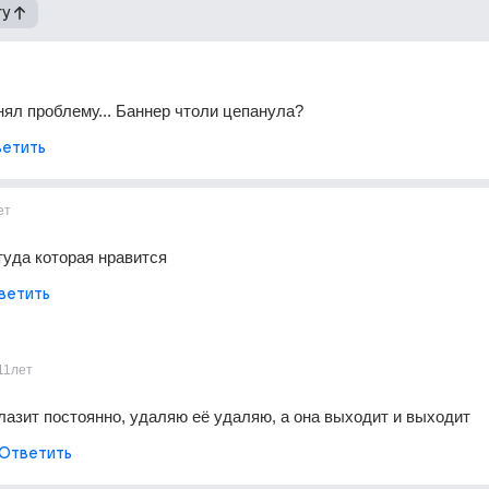
гу
нял проблему... Баннер чтоли цепанула?
етить
ет
туда которая нравится
ветить
11лет
лазит постоянно, удаляю её удаляю, а она выходит и выходит
Ответить