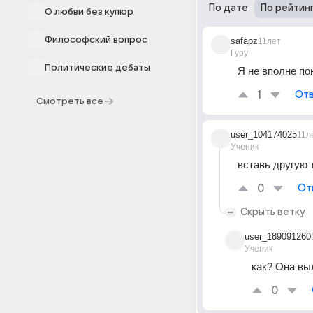
По дате
По рейтин
О любви без купюр
Философский вопрос
safapz
11лет
Гуру
Политические дебаты
Я не вполне по
1
Отв
Смотреть все
user_104174025
11л
Ученик
вставь другую 
0
От
Скрыть ветку
user_189091260
Ученик
как? Она вы
0