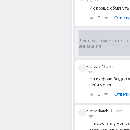
Ученик
Их проще обмануть
0
Ответи
klimych_4
11лет
Гений
На их фоне быдло ч
себя умнее.
0
Ответи
cumberbatch_1
11лет
Гуру
Потому что у умных
зачастую нету врем