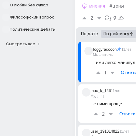
О любви без купюр
мнения
#цены
Философский вопрос
2
9
Политические дебаты
По дате
По рейтингу
Смотреть все
foggyraccoon
11лет
Мыслитель
ими легко манипул
1
Ответ
max_k_146
11лет
Мудрец
с ними проще
2
Ответи
user_191314822
11лет