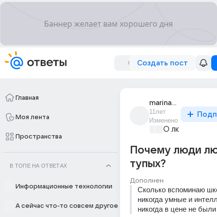
Создать пост
Главная
marina_sh_144
11лет
Подп
Моя лента
Изменено
О любви без 
Пространства
Почему люди л
тупых?
В ТОПЕ НА ОТВЕТАХ
Дополнен
Информационные технологии
Сколько вспоминаю шко
никогда умные и интелл
А сейчас что-то совсем другое
никогда в цене не были