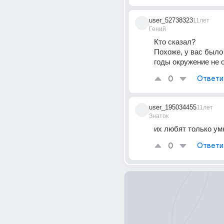
user_52738323
11лет
Гений
Кто сказал?
Похоже, у вас было
годы окружение не о
0
Ответи
user_195034455
11лет
Знаток
их любят только ум
0
Ответи