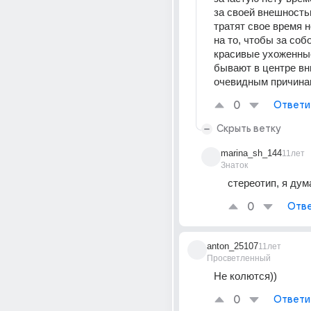
за своей внешностью
тратят свое время не
на то, чтобы за собо
красивые ухоженные
бывают в центре вн
очевидным причинам
0
Ответи
Скрыть ветку
marina_sh_144
11лет
Знаток
стереотип, я ду
0
Отве
anton_25107
11лет
Просветленный
Не колются))
0
Ответи