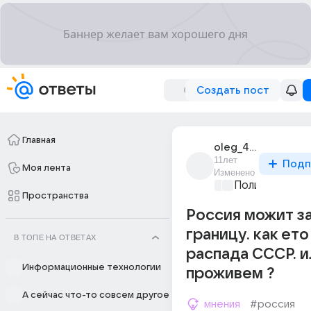
Создать пост
Главная
oleg_42801
11лет
Подп
Моя лента
Изменено
Политические
Пространства
Россия можит з
границу. как ет
В ТОПЕ НА ОТВЕТАХ
распада СССР. и
Информационные технологии
проживем ?
А сейчас что-то совсем другое
мнения
#россия