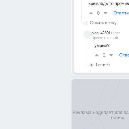
кремлядь то прожив
0
Ответи
Скрыть ветку
oleg_42801
11лет
Просветленный
умрем?
0
Отве
1 ответ