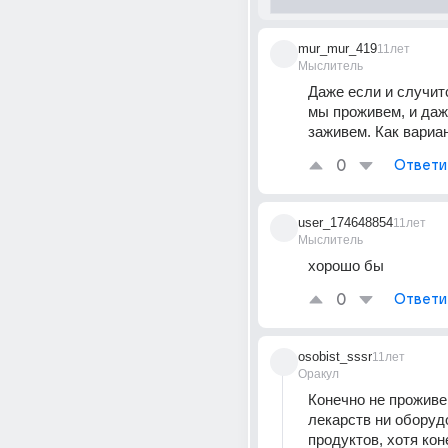
mur_mur_419
11лет
Мыслитель
Даже если и случитс
мы проживем, и даж
заживем. Как вариан
0
Ответи
user_174648854
11лет
Мыслитель
хорошо бы
0
Ответи
osobist_sssr
11лет
Оракул
Конечно не проживем
лекарств ни оборудо
продуктов, хотя кон