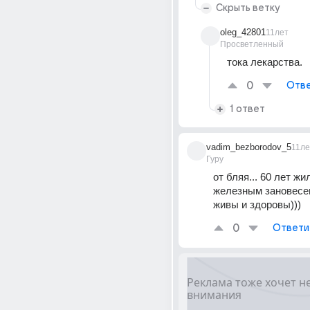
Скрыть ветку
oleg_42801
11лет
Просветленный
тока лекарства.
0
Отве
1 ответ
vadim_bezborodov_5
11ле
Гуру
от бляя... 60 лет жил
железным зановесем 
живы и здоровы)))
0
Ответи