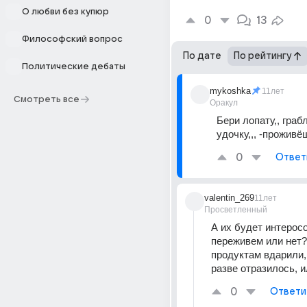
О любви без купюр
0
13
Философский вопрос
По дате
По рейтингу
Политические дебаты
mykoshka
11лет
Смотреть все
Оракул
Бери лопату,, грабли
удочку,,, -проживёш
0
Ответ
valentin_269
11лет
Просветленный
А их будет интеросо
переживем или нет?
продуктам вдарили, 
разве отразилось, и
0
Ответи