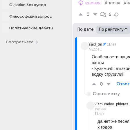
мнения
#песня
#в
О любви без купюр
0
6
Философский вопрос
Политические дебаты
По дате
По рейтингу
Смотреть все
said_tm
11лет
Мудрец
Особенности нацио
охоты 
- Кузьмич!!! в како
водку сгрузили!!!
0
Ответ
Скрыть ветку
vismuradov_pidoras
Ученик
11лет
да нет же песня 
х годов