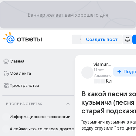
Создать пост
Главная
vismuradov_pidoras
11лет
Подп
Моя лента
Изменено
Киномания
+3
Пространства
В какой песни з
кузьмича (песня
В ТОПЕ НА ОТВЕТАХ
стараЯ подскажи
Информационные технологии
"кузьмииич кузьмиич в ка
водку сгрузили " это цита
А сейчас что-то совсем другое