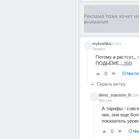
mykoshka
11лет
Оракул
Потому и растсут,,, 
ПОДЬЁМЕ,,,,)))))
0
Ответи
Скрыть ветку
denis_starostin_9
11ле
Мастер
А тарифы - совсе
них, они еще бол
показатель уровн
0
Отве