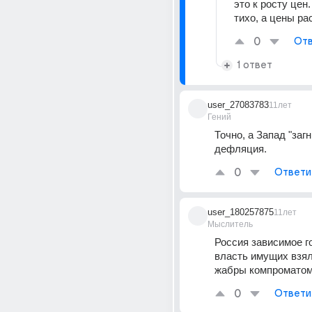
это к росту цен.
тихо, а цены рас
0
Отв
1 ответ
user_27083783
11лет
Гений
Точно, а Запад "загн
дефляция.
0
Ответи
user_180257875
11лет
Мыслитель
Россия зависимое го
власть имущих взял
жабры компроматом
0
Ответи