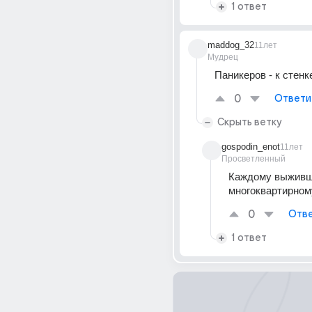
1 ответ
maddog_32
11лет
Мудрец
Паникеров - к стенк
0
Ответи
Скрыть ветку
gospodin_enot
11лет
Просветленный
Каждому выживш
многоквартирном
0
Отве
1 ответ