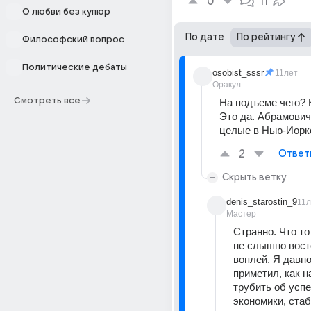
0
11
О любви без купюр
По дате
По рейтингу
Философский вопрос
Политические дебаты
osobist_sssr
11лет
Оракул
Смотреть все
На подъеме чего? 
Это да. Абрамович
целые в Нью-Иорке
2
Ответ
Скрыть ветку
denis_starostin_9
11л
Мастер
Странно. Что то
не слышно вост
воплей. Я давно
приметил, как н
трубить об успе
экономики, стаб