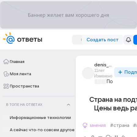
Создать пост
Главная
denis_starostin_9
11лет
Подп
Моя лента
Изменено
Политически
Пространства
Страна на под
В ТОПЕ НА ОТВЕТАХ
Цены ведь р
Информационные технологии
мнения
#страна
#
А сейчас что-то совсем другое