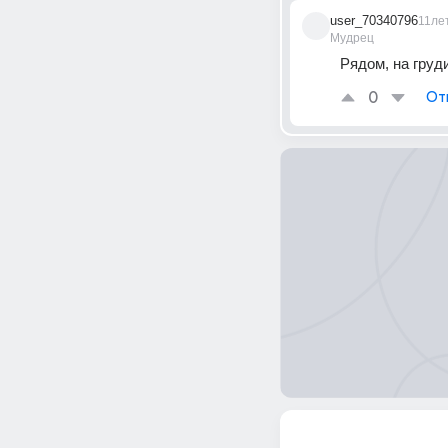
user_70340796
11ле
Мудрец
Рядом, на груд
0
От