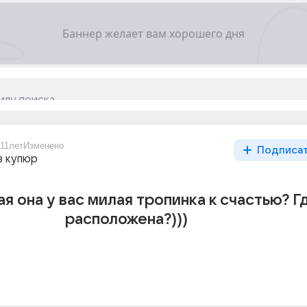
11лет
Изменено
Подписа
з купюр
я она у вас милая тропинка к счастью? Г
расположена?)))