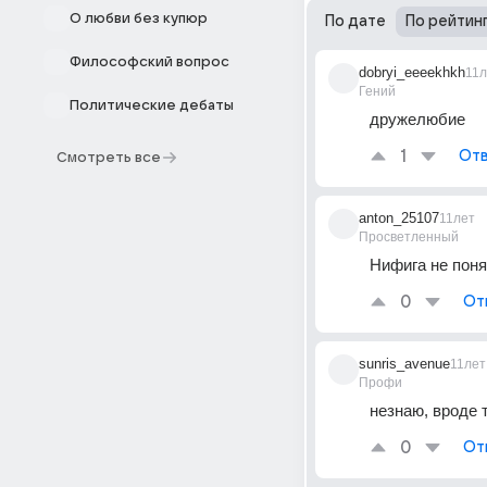
О любви без купюр
По дате
По рейтин
Философский вопрос
dobryi_eeeekhkh
11л
Гений
Политические дебаты
дружелюбие
1
Отв
Смотреть все
anton_25107
11лет
Просветленный
Нифига не поня
0
От
sunris_avenue
11лет
Профи
незнаю, вроде 
0
От