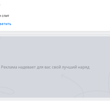
т
и спит
ветить