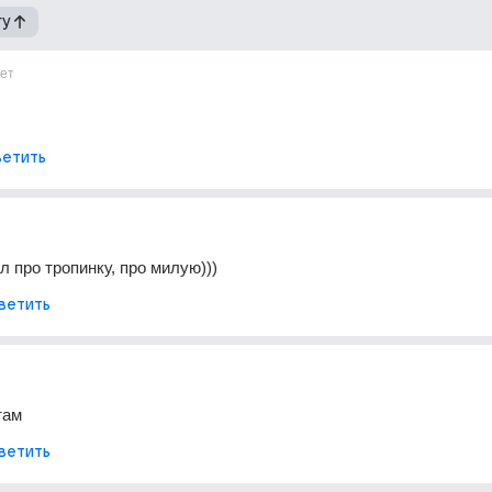
гу
ет
етить
л про тропинку, про милую)))
ветить
там
ветить