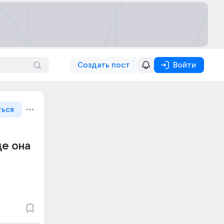
Создать пост
Войти
ться
де она