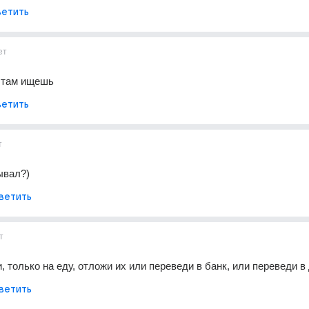
етить
ет
 там ищешь
етить
т
ывал?)
ветить
т
и, только на еду, отложи их или переведи в банк, или переведи 
ветить