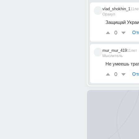
vlad_shokhin_1
11ле
Оракул
Защищай Украи
0
От
mur_mur_419
11лет
Мыслитель
Не умеешь тра
0
От