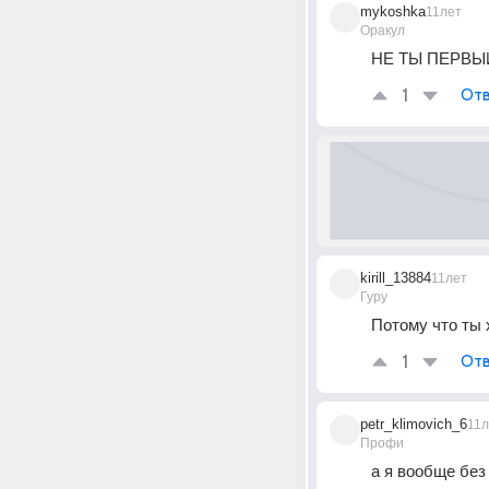
mykoshka
11лет
Оракул
НЕ ТЫ ПЕРВЫЙ,
1
Отв
kirill_13884
11лет
Гуру
Потому что ты
1
Отв
petr_klimovich_6
11л
Профи
а я вообще без