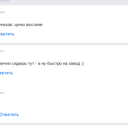
лет
енькая .цены высокие
ветить
лет
ечно сидишь тут - а ну быстро на завод :)
ветить
лет
Ответить