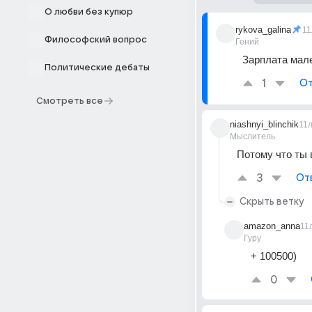
О любви без купюр
rykova_galina
11
Философский вопрос
Гений
Зарплата мал
Политические дебаты
1
От
Смотреть все
niashnyi_blinchik
11
Мыслитель
Потому что ты в
3
От
Скрыть ветку
amazon_anna
11
Гуру
+ 100500)
0