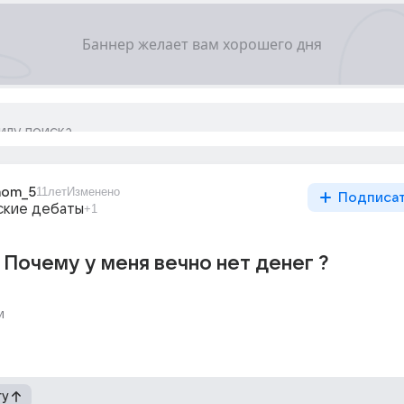
nom_5
11лет
Изменено
Подписа
ские дебаты
+1
Почему у меня вечно нет денег ?
и
гу