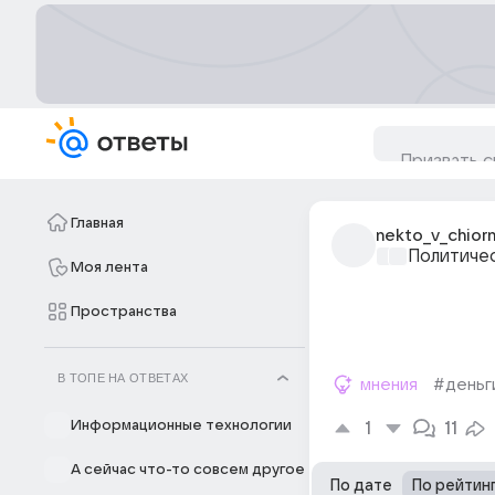
Главная
nekto_v_chior
Политиче
Моя лента
Пространства
В ТОПЕ НА ОТВЕТАХ
мнения
#деньг
Информационные технологии
1
11
А сейчас что-то совсем другое
По дате
По рейтин