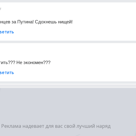
т
нцев за Путина! Сдохнешь нищей!
ветить
тить??? Не экономен???
ветить