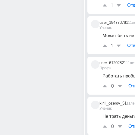
1
Отв
user_194773781
11л
Ученик
Может быть не
1
Отв
user_61202821
11ле
Профи
Работать проб
0
От
kirill_ozerov_51
11ле
Ученик
Не трать деньг
0
От