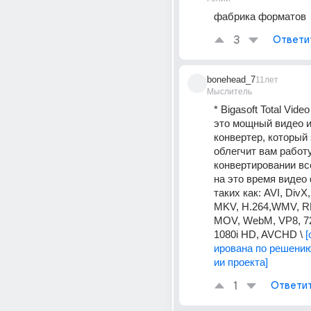
фабрика форматов
3
Ответи
bonehead_7
11лет
Мыслитель
* Bigasoft Total Video
это мощный видео и
конвертер, который 
облегчит вам работу
конвертировании вс
на это время видео 
таких как: AVI, DivX,
MKV, H.264,WMV, RM
MOV, WebM, VP8, 720
1080i HD, AVCHD \ 
[
ирована по решени
ии проекта]
1
Ответи