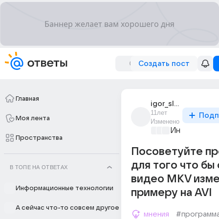
Создать пост
Главная
igor_slem_2
11лет
Подп
Моя лента
Изменено
Информацио
Пространства
Посоветуйте п
для того что бы
В ТОПЕ НА ОТВЕТАХ
видео MKV изме
Информационные технологии
примеру на AVI
А сейчас что-то совсем другое
мнения
#программ