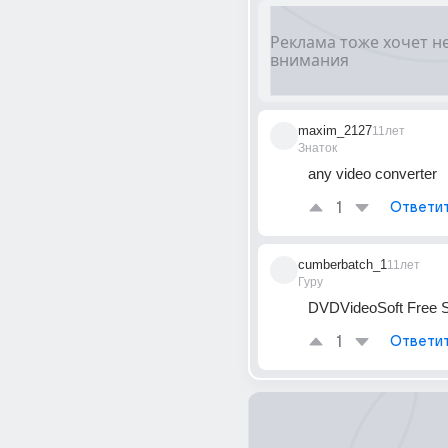
maxim_2127
11лет
Знаток
any video converter
1
Ответи
cumberbatch_1
11лет
Гуру
DVDVideoSoft Free S
1
Ответи