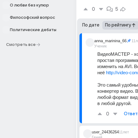
О любви без купюр
0
5
Философский вопрос
По дате
По рейтингу
Политические дебаты
anna_marinina_66
11л
Смотреть все
Ученик
ВидеоМАСТЕР - хо
простая программа
изменить на AVI. В
неё 
http://video-conv
Это самый удобный
конвертер видео. В
любой формат виде
в любой другой.
0
Ответ
user_24436264
11лет
Гений