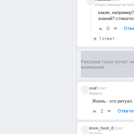
Искусственный интелл
какие, например?
знаний? стяжате
0
Отве
1 ответ
ssaf
11лет
Мудрец
Жизнь - это ритуал.
2
Ответи
limon_fresh_8
11лет
Мудрец