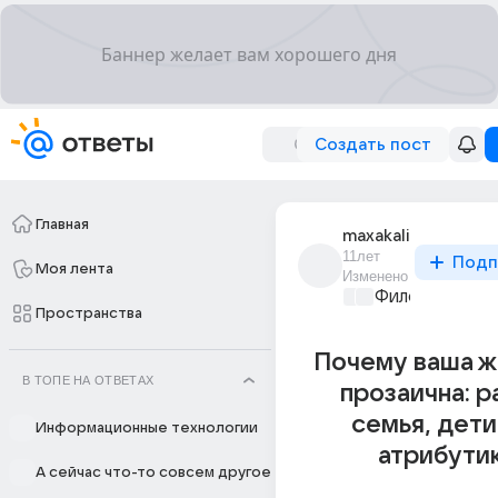
Создать пост
Главная
maxakali
11лет
Подп
Моя лента
Изменено
Философский 
Пространства
Почему ваша ж
В ТОПЕ НА ОТВЕТАХ
прозаична: р
семья, дети 
Информационные технологии
атрибути
А сейчас что-то совсем другое