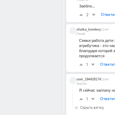
Заебло...
2
Ответи
shutka_korolevy
11лет
Гений
Семья работа дети э
атрибутика - это час
благодаря которой э
продолжается
1
Ответи
user_194428174
11лет
Знаток
Я сейчас заплачу н
1
Ответи
Скрыть ветку