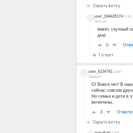
Скрыть ветку
user_194428174
11лет
Знаток
макет. скучный з
дыр
0
Отве
1 ответ
user_6234781
11лет
Оракул
О! Вовсе нет! В наш
сейчас совсем други
Но семья и дети в эт
включены.
3
Ответи
Скрыть ветку
maxakali
11лет