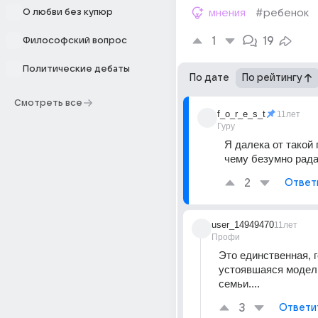
О любви без купюр
мнения
#ребенок
1
19
Философский вопрос
Политические дебаты
По дате
По рейтингу
Смотреть все
f_o_r_e_s_t
11лет
Гуру
Я далека от такой 
чему безумно рад
2
Ответ
user_14949470
11лет
Профи
Это единственная, г
устоявшаяся модель
семьи....
3
Ответи