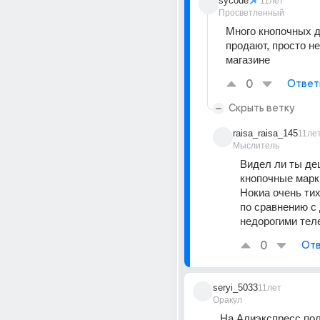
sycode
11лет
Просветленный
Много кнопочных 
продают, просто не
магазине
0
Ответ
Скрыть ветку
raisa_raisa_145
11ле
Мыслитель
Видел ли ты де
кнопочные марки
Нокиа очень тих
по сравнению с 
недорогими тел
0
Отв
seryi_5033
11лет
Оракул
На Алиэкспресс пол