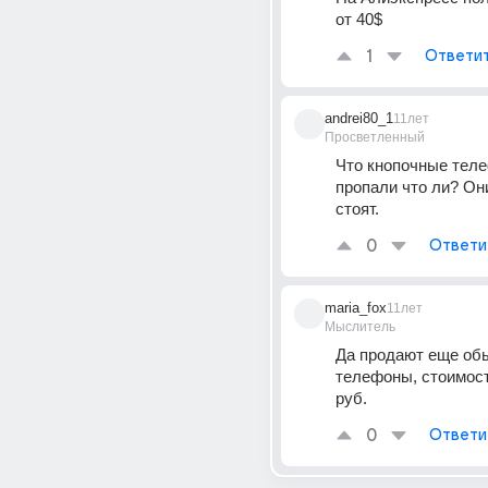
от 40$
1
Ответи
andrei80_1
11лет
Просветленный
Что кнопочные теле
пропали что ли? Они
стоят.
0
Ответи
maria_fox
11лет
Мыслитель
Да продают еще об
телефоны, стоимост
руб.
0
Ответи