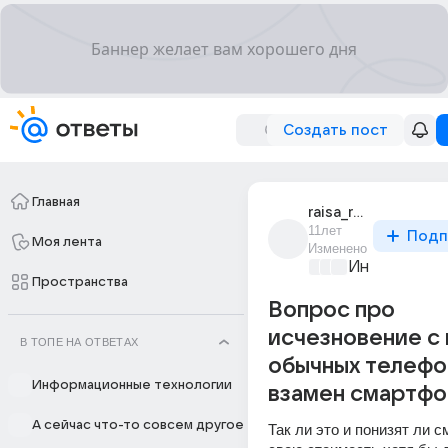
Создать пост
Главная
raisa_raisa_145
11лет
Подп
Моя лента
Изменено
Информацио
Пространства
Вопрос про
исчезновение с
В ТОПЕ НА ОТВЕТАХ
обычных телефо
Информационные технологии
взамен смартф
А сейчас что-то совсем другое
Так ли это и понизят ли 