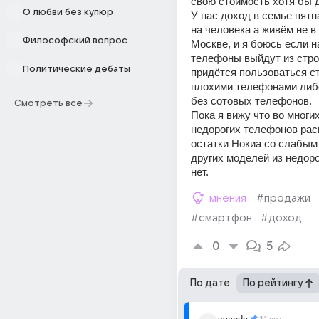
свою стоимость хотя бы д
О любви без купюр
У нас доход в семье пятн
на человека а живём не в 
Философский вопрос
Москве, и я боюсь если н
телефоны выйдут из стро
Политические дебаты
придётся пользоваться с
плохими телефонами либо
без сотовых телефонов.
Смотреть все
Пока я вижу что во многих
недорогих телефонов рас
остатки Нокиа со слабым 
других моделей из недоро
нет.
мнения
#продажи
#смартфон
#доход
0
5
По дате
По рейтингу