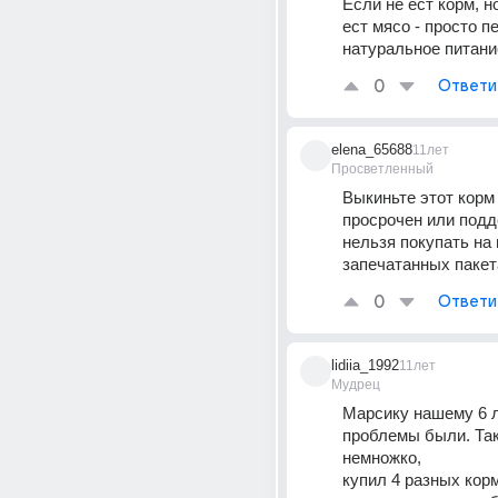
Если не ест корм, но
ест мясо - просто п
натуральное питани
0
Ответи
elena_65688
11лет
Просветленный
Выкиньте этот корм 
просрочен или подд
нельзя покупать на в
запечатанных пакет
0
Ответи
lidiia_1992
11лет
Мудрец
Марсику нашему 6 ле
проблемы были. Так 
немножко,
купил 4 разных корм