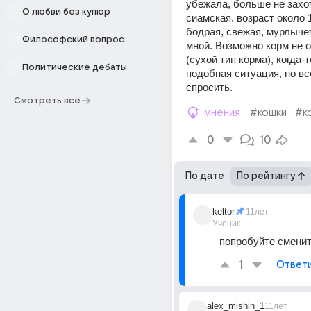
убежала, больше не захот
О любви без купюр
сиамская. возраст около 10
бодрая, свежая, мурлычет 
Философский вопрос
мной. Возможно корм не о
(сухой тип корма), когда-т
Политические дебаты
подобная ситуация, но вс
спросить.
Смотреть все
мнения
#кошки
#к
0
10
По дате
По рейтингу
keltor
11лет
Ученик
попробуйте сменит
1
Ответ
alex_mishin_1
11лет