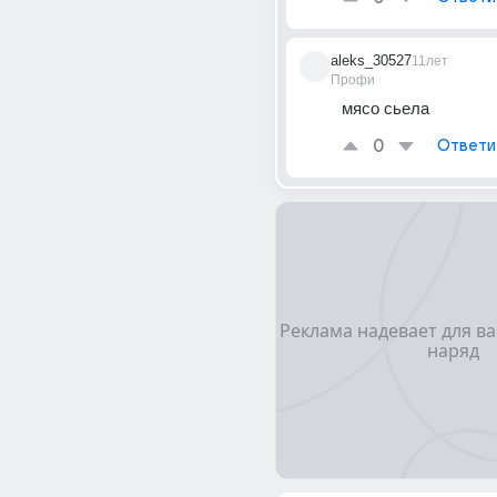
aleks_30527
11лет
Профи
мясо сьела
0
Ответи