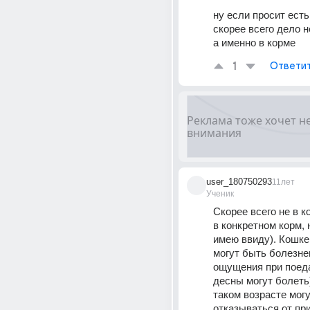
ну если просит есть,
скорее всего дело не
а именно в корме
1
Ответи
user_180750293
11лет
Ученик
Скорее всего не в ко
в конкретном корм, н
имею ввиду). Кошке 1
могут быть болезне
ощущения при поеда
десны могут болеть)
таком возрасте могу
отказываться от при