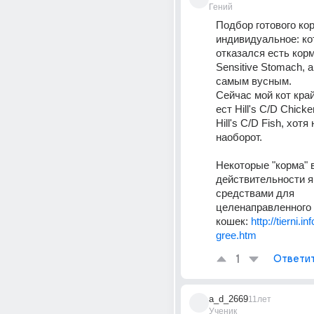
Гений
Подбор готового кор
индивидуальное: ко
отказался есть корм H
Sensitive Stomach, а
самым вусным.
Сейчас мой кот край
ест Hill's C/D Chicke
Hill's C/D Fish, хотя
наоборот.
Некоторые "корма" в
действительности я
средствами для 
целенаправленного 
кошек: 
http://tierni.i
gree.htm
1
Ответи
a_d_2669
11лет
Ученик