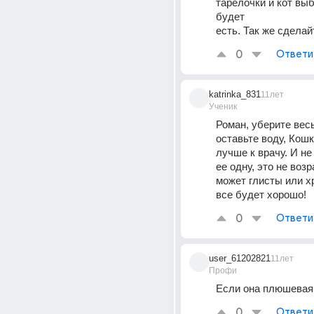
тарелочки и кот выб
будет
есть. Так же сделай
0
Ответи
katrinka_831
11лет
Ученик
Роман, уберите весь
оставьте воду, Кошк
лучше к врачу. И не
ее одну, это не возр
может глисты или хр
все будет хорошо!
0
Ответи
user_61202821
11лет
Профи
Если она плюшевая 
0
Ответи