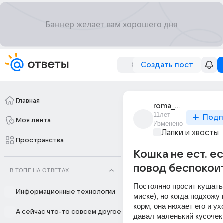
Создать пост
Главная
roma_demchuk_4
11лет
Подп
Моя лента
Изменено
Лапки и хвосты
Пространства
Кошка не ест. ес
повод беспокои
В ТОПЕ НА ОТВЕТАХ
Постоянно просит кушать (
Информационные технологии
миске), но когда подхожу 
корм, она нюхает его и ухо
А сейчас что-то совсем другое
давал маленький кусочек 