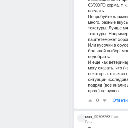
СУХОГО корма, т. к. 
поедать.
Попробуйте влажные
много, разные вкусы
текстуры. Лучше мяг
текстуры. Например 
паштетеможет хорош
Или кусочки в соусе.
большой выбор. мож
подобрать.
И еще как ветерина
могу сказать, что (к
некоторых ответах) 
ситуации исследова
подряд (все анализы
проч.) не нужно.
0
Ответи
user_99706263
11лет
Гуру