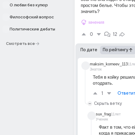
простом белье. Чтобы это
О любви без купюр
значить?
Философский вопрос
мнения
Политические дебаты
0
12
Смотреть все
По дате
По рейтингу
maksim_korneev_113
11л
Знаток
Тебя в койку решила
отодрать.
1
Ответи
Скрыть ветку
sux_frag
11лет
Ученик
Факт в том, что е
когда я прикасаюс