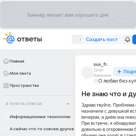
Создать пост
Главная
sux_frag
11лет
Подп
Моя лента
Изменено
О любви без ку
Пространства
Не знаю что и д
В ТОПЕ НА ОТВЕТАХ
Здравствуйте. Проблема в
назначили с девушкой вст
вечером, а днём она поех
Информационные технологии
При встрече, я обнаружил 
довольно в откровенном б
А сейчас что-то совсем другое
обычно она ходит в станд