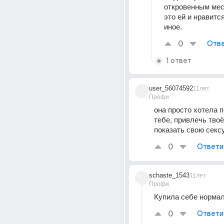
откровенным мес
это ей и нравится
иное.
0
Отве
1 ответ
user_56074592
11лет
Профи
она просто хотела п
тебе, привлечь твоё
показать свою секс
0
Ответи
schaste_1543
11лет
Профи
Купила себе нормал
0
Ответи