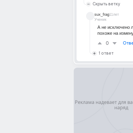
Скрыть ветку
sux_frag
11лет
Ученик
А не исключено ли
похоже на измен
0
Отве
1 ответ