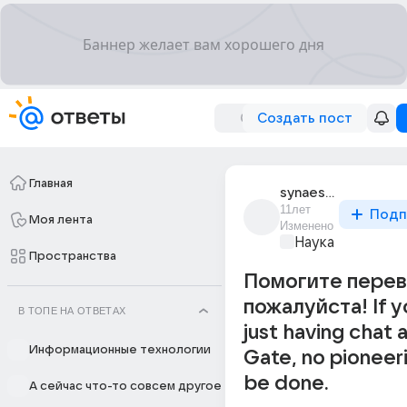
Создать пост
Главная
synaestra
11лет
Подп
Моя лента
Изменено
Наука
Пространства
Помогите пере
пожалуйста! If y
В ТОПЕ НА ОТВЕТАХ
just having chat
Информационные технологии
Gate, no pioneeri
be done.
А сейчас что-то совсем другое