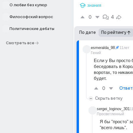
О любви без купюр
знания
0
4
Философский вопрос
Политические дебаты
По дате
По рейтингу
Смотреть все
esmeralda_98
11лет
Гений
Если у Вы просто б
беседовать в Коро
воротах, то никаки
будет.
0
Ответ
Скрыть ветку
sergei_loginov_301
1
Просветленный
Я бы "просто" з
"всего лишь".