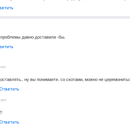
ветить
т
 проблемы давно доставили -бы.
ветить
1лет
оставлять.. ну вы понимаете. со скотами, можно не церемонитьс
Ответить
1лет
?
Ответить