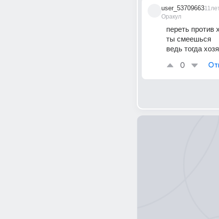
user_53709663
11ле
Оракул
переть против 
ты смеешься
ведь тогда хоз
0
От