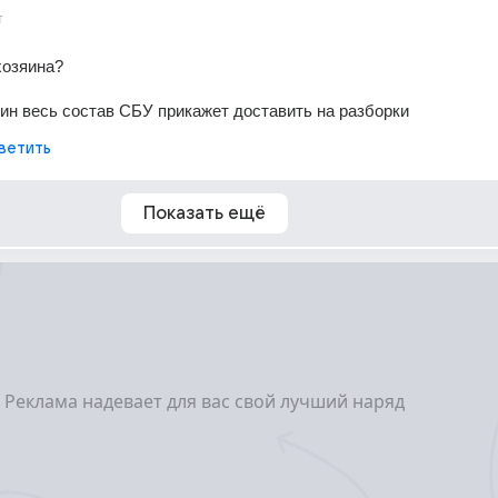
т
хозяина?
яин весь состав СБУ прикажет доставить на разборки
ветить
Показать ещё