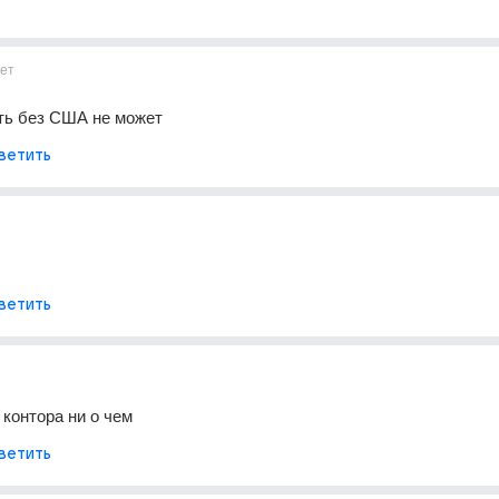
ет
ть без США не может
ветить
ветить
 контора ни о чем
ветить