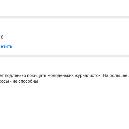
))
етить
т подленько похищать молоденьких журналисток. На большее э
сосы - не способны