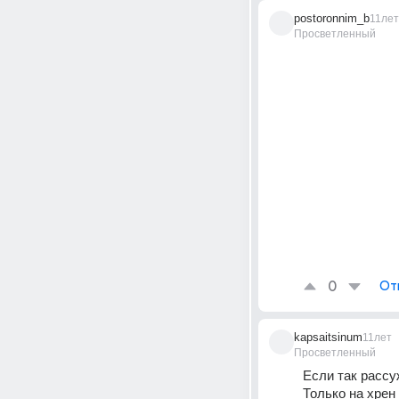
postoronnim_b
11лет
Просветленный
0
От
kapsaitsinum
11лет
Просветленный
Если так рассу
Только на хрен