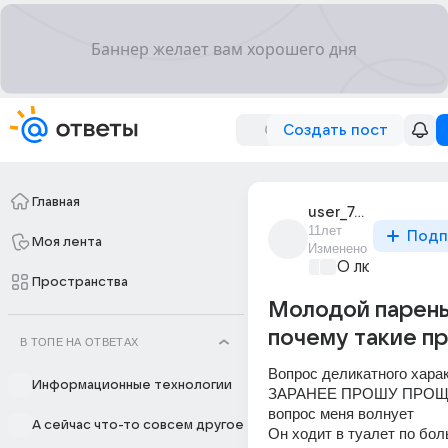
Создать пост
Главная
user_75242971
11лет
Подп
Моя лента
Изменено
О любви без 
Пространства
Молодой парень
почему такие п
В ТОПЕ НА ОТВЕТАХ
Вопрос деликатного харак
Информационные технологии
ЗАРАНЕЕ ПРОШУ ПРОЩЕ
вопрос меня волнует
А сейчас что-то совсем другое
Он ходит в туалет по бол