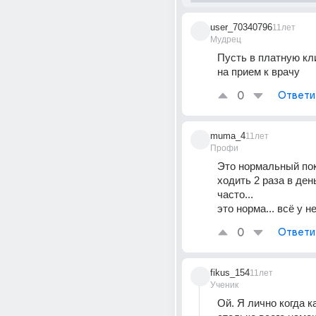
user_70340796
11лет
Мудрец
Пусть в платную кли
на прием к врачу
0
Ответи
muma_4
11лет
Профи
Это нормальный пок
ходить 2 раза в день
часто...
это норма... всё у н
0
Ответи
fikus_154
11лет
Ученик
Ой. Я лично когда ка