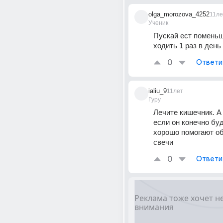
olga_morozova_4252
11ле
Ученик
Пускай ест поменьш
ходить 1 раз в день
0
Ответи
ialiu_9
11лет
Гуру
Лечите кишечник. А в
если он конечно буд
хорошо помогают об
свечи
0
Ответи