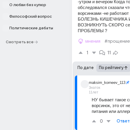
-утром и вечером Когда то
О любви без купюр
обследовался сказали что
ворсинками -не работают
Философский вопрос
БОЛЕЗНЬ КИШЕЧНИКА И
ВОЗНИКНУТЬ СКОРО сер
Политические дебаты
ПРОБЛЕМЫ ?
мнения
#прощение
Смотреть все
1
11
По дате
По рейтингу
maksim_korneev_113
Знаток
11лет
НУ бывает такое с
ворсинок, это от н
питания или аллерг
0
Ответ