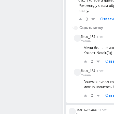
столько всего намеш
Рекомендую вам обр
врачу.
0
Ответи
Скрыть ветку
fikus_154
11лет
Ученик
Меня больше инте
Какает Natalu))))
0
Отве
fikus_154
11лет
Ученик
Зачем я писал как
можно написать 
0
Отве
user_62854445
11лет