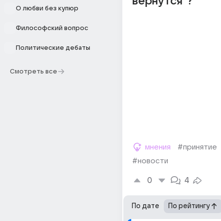
вернутся"?
О любви без купюр
Философский вопрос
Политические дебаты
Смотреть все
мнения
#принятие
#новости
0
4
По дате
По рейтингу