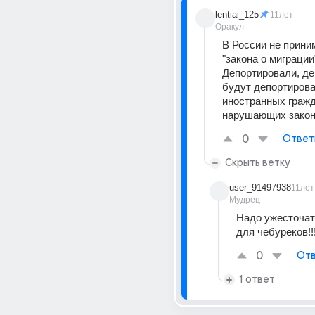
lentiai_125
11лет
Оракул
В России не приним
"закона о миграции
Депортировали, де
будут депортирова
иностранных гражда
нарушающих закон
0
Ответ
Скрыть ветку
user_91497938
11лет
Мудрец
Надо ужесточат
для чебуреков!!
0
Отв
1 ответ