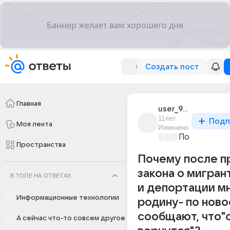
Создать пост
Главная
user_91497938
11лет
Подп
Моя лента
Изменено
Политически
Пространства
Почему после п
закона о мигран
В ТОПЕ НА ОТВЕТАХ
и депортации мн
Информационные технологии
родину- по нов
сообщают, что"
А сейчас что-то совсем другое