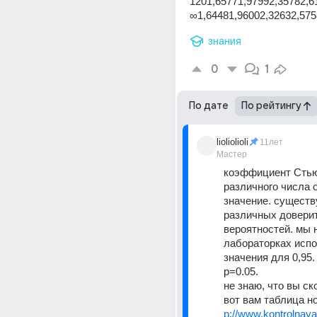
1201,65771,97992,35782,6
∞1,64481,96002,32632,575
знания
0
1
По дате
По рейтингу
lioliolioli
11лет
Мастер
коэффициент Стью
различного числа о
значение. существу
различных довери
вероятностей. мы н
лабораторках испо
значения для 0,95. 
p=0.05.
не знаю, что вы ск
вот вам таблица н
p://www.kontrolnaya-