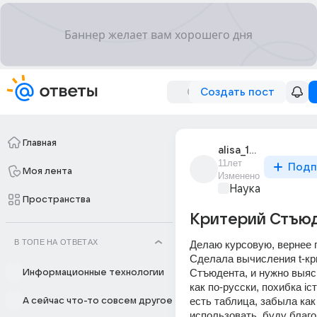
Создать пост
Главная
alisa_10086
11лет
Подп
Моя лента
Изменено
Наука
Пространства
Критерий Стъю
В ТОПЕ НА ОТВЕТАХ
Делаю курсовую, вернее 
Сделала вычисления t-кри
Стъюдента, и нужно выясн
Информационные технологии
как по-русски, похибка іст
есть таблица, забыла как 
А сейчас что-то совсем другое
использовать. буду благо