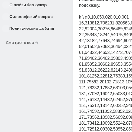
подсказку.
О любви без купюр
k \ α0,10,050,020,010,001
Философский вопрос
16,313812,706231,820563,
22,92004,30276,96469,924
Политические дебаты
32,35343,18244,54075,840
42,13182,77643,74694,604
Смотреть все
52,01502,57063,36494,032
61,94322,44693,14273,707
71,89462,36462,99803,499
81,85952,30602,89653,355
91,83312,26222,82143,249
101,81252,22812,76383,16
111,79592,20102,71813,10
121,78232,17882,68103,05
131,77092,16042,65033,01
141,76132,14482,62452,97
151,75312,13142,60252,94
161,74592,11992,58352,92
171,73962,10982,56692,89
181,73412,10092,55242,87
191,72912,09302,53952,86