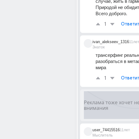
случае, жить в гармо
Природой не обидит
Всего доброго.
1
Ответи
ivan_alekseev_1316
11ле
Знаток
трансерфинг реально
разобраться в метаф
мира
1
Ответи
user_74415516
11лет
Мыслитель