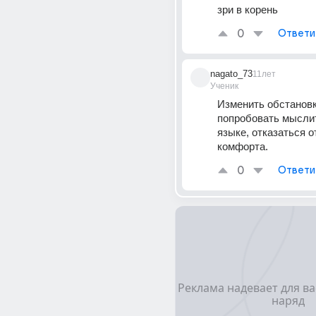
зри в корень
0
Ответи
nagato_73
11лет
Ученик
Изменить обстановку
попробовать мыслит
языке, отказаться о
комфорта.
0
Ответи