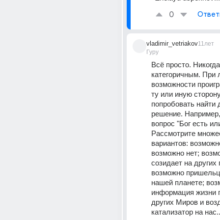
0
Ответ
vladimir_vetriakov
11лет
Гуру
Всё просто. Никогда
категоричным. При 
возможности проигр
ту или иную сторону 
попробовать найти д
решение. Например, 
вопрос "Бог есть или 
Рассмотрите множес
вариантов: возможно
возможно нет; возм
созидает на других 
возможно пришельц
нашей планете; воз
информация жизни п
других Миров и возд
катализатор на нас..