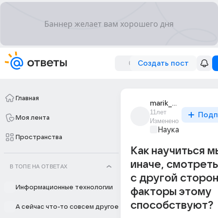
Создать пост
Главная
marik_whisper_1
11лет
Подп
Моя лента
Изменено
Наука
Пространства
Как научиться м
иначе, смотреть
В ТОПЕ НА ОТВЕТАХ
с другой сторон
Информационные технологии
факторы этому
способствуют?
А сейчас что-то совсем другое