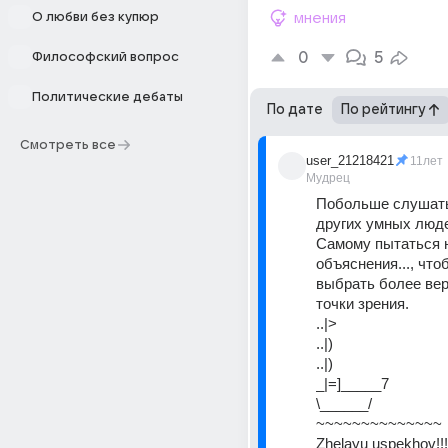
О любви без купюр
мнения
0
5
Философский вопрос
Политические дебаты
По дате
По рейтингу
Смотреть все
user_21218421
11лет
Мудрец
Побольше слушать
других умных люде
Самому пытаться н
объяснения..., что
выбрать более вер
точки зрения.
..|>
..|)
..|) 
_|=]_____7
\______/
~~~~~~~~~~~~~~
Zhelayu uspekhov!!!