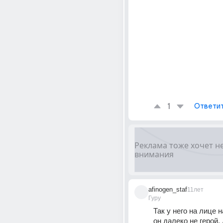
1
Ответи
afinogen_staf
11лет
Гуру
Так у него на лице н
он далеко не герой, 