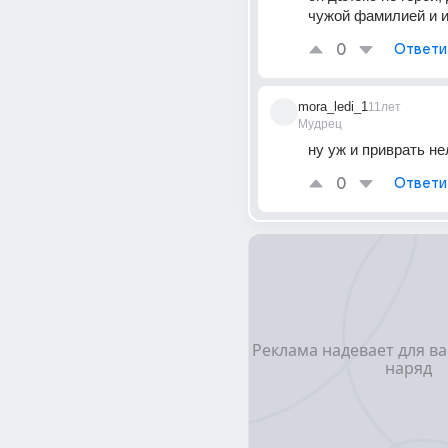
чужой фамилией и и
0
Ответи
mora_ledi_1
11лет
Мудрец
ну уж и приврать не
0
Ответи