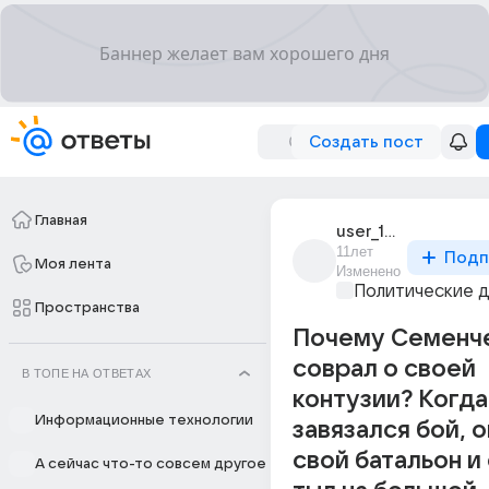
Создать пост
Главная
user_193170734
11лет
Подп
Моя лента
Изменено
Политические 
Пространства
Почему Семенч
соврал о своей
В ТОПЕ НА ОТВЕТАХ
контузии? Когда
Информационные технологии
завязался бой, 
свой батальон и 
А сейчас что-то совсем другое