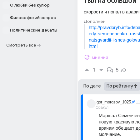
тыл на большой
О любви без купюр
скорости и попал в авари
Философский вопрос
Дополнен
http://pravdoryb.info/deb
Политические дебаты
edy-semenchenko--rasstr
natsgvardii-i-snes-golovu
Смотреть все
html
мнения
1
5
По дате
По рейтингу
igor_morozov_1025
1
Оракул
Маршал Семенченк
новую красивую лег
врачам обещает до
молчание.