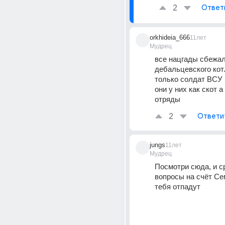
2
Ответ
orkhideia_666
11лет
Мудрец
все нацгады сбежали
дебальцевского котл
только солдат ВСУ к
они у них как скот а
отряды
2
Ответи
jungs
11лет
Мудрец
Посмотри сюда, и ср
вопросы на счёт Се
тебя отпадут