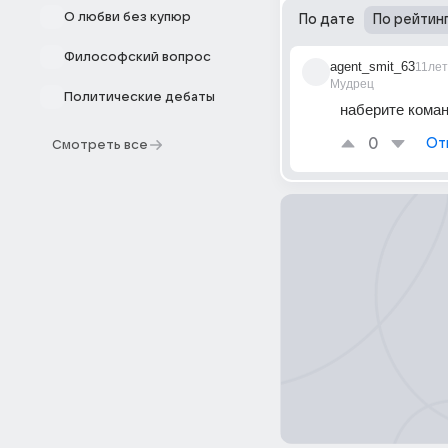
О любви без купюр
По дате
По рейтин
Философский вопрос
agent_smit_63
11лет
Мудрец
Политические дебаты
наберите коман
0
От
Смотреть все