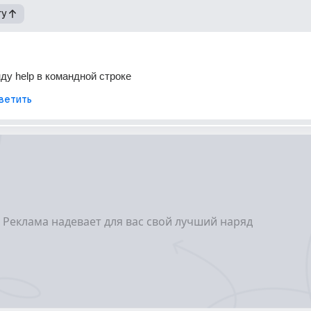
гу
ду help в командной строке
ветить