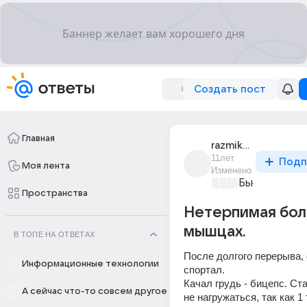
Создать пост
Главная
razmik_kocharian_1
11лет
Подп
Моя лента
Изменено
Бьютилэнд
+4
Пространства
Нетерпимая бол
мышцах.
В ТОПЕ НА ОТВЕТАХ
После долгого перерыва, 
Информационные технологии
спортал.
Качал грудь - бицепс. Ст
А сейчас что-то совсем другое
не нагружаться, так как 1 