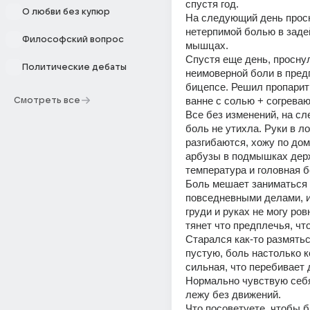
спустя год.
О любви без купюр
На следующий день просн
нетерпимой болью в заде
Философский вопрос
мышцах. 
Спустя еще день, проснул
Политические дебаты
неимоверной боли в предп
бицепсе. Решил пропарить
ванне с солью + согрева
Смотреть все
Все без изменений, на сл
боль не утихла. Руки в ло
разгибаются, хожу по дом
арбузы в подмышках держ
температура и головная б
Боль мешает заниматься 
повседневными делами, из
груди и руках не могу ровн
тянет что предплечья, что
Старался как-то размяться
пустую, боль настолько ко
сильная, что перебивает 
Нормально чувствую себя 
лежу без движений.
Что посоветуете, чтобы б