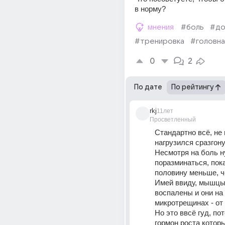
в норму?
мнения
#боль
#д
#тренировка
#головна
0
2
По дате
По рейтингу
rkj
11лет
Просветленный
Стандартно всё, не 
нагрузился сразгону 
Несмотря на боль н
поразминаться, пока
половину меньше, ч
Имей ввиду, мышцы 
воспалены и они на 
микротрещинах - от э
Но это ввсё гуд, пот
гормон роста которы