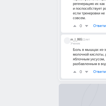
регенерацию их как р
и поспособствует р
если тренеровки не 
совсем.
0
Ответи
m_l_865
11лет
Ученик
Боль в мышцах из-з
молочной кислоты, р
яблочным уксусом, 
разбавленным в во
0
Ответи