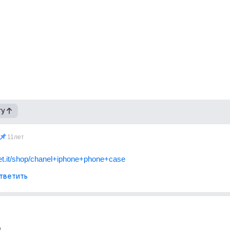
гу
11лет
get.it/shop/chanel+iphone+phone+case
тветить
ы