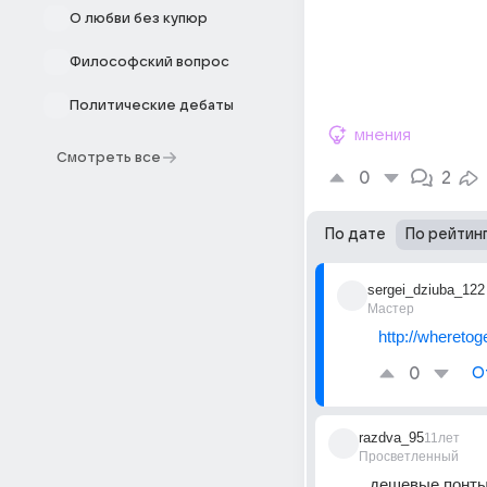
О любви без купюр
Философский вопрос
Политические дебаты
мнения
Смотреть все
0
2
По дате
По рейтин
sergei_dziuba_122
Мастер
http://whereto
0
О
razdva_95
11лет
Просветленный
дешевые понт