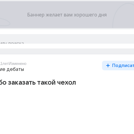
11лет
Изменено
Подписа
ие дебаты
бо заказать такой чехол