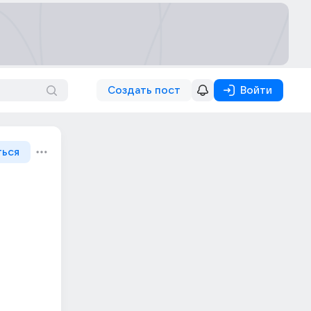
Создать пост
Войти
ться