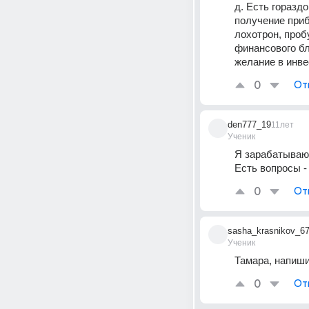
д. Есть горазд
получение приб
лохотрон, пробу
финансового бл
желание в инве
0
От
den777_19
11лет
Ученик
Я зарабатываю,
Есть вопросы -
0
От
sasha_krasnikov_6
Ученик
Тамара, напиши
0
От