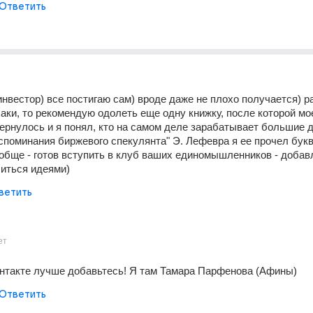
Ответить
нвестор) все постигаю сам) вроде даже не плохо получается) ра
аки, то рекомендую одолеть еще одну книжку, после которой мое
ернулось и я понял, кто на самом деле зарабатывает большие де
споминания биржевого спекулянта" Э. Лефевра я ее прочел букв
ообще - готов вступить в клуб ваших единомышленников - добавл
иться идеями)
ветить
ет
онтакте лучше добавьтесь! Я там Тамара Парфенова (Афины)
Ответить