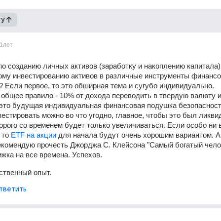
гу
1лет
по созданию личных активов (заработку и накоплению капитала),
ому инвестированию активов в различные инструменты финансово
? Если первое, то это обширная тема и сугубо индивидуально. 
общее правило - 10% от дохода переводить в твердую валюту и
это будущая индивидуальная финансовая подушка безопасности
вестировать можно во что угодно, главное, чтобы это был ликвид
орого со временем будет только увеличиваться. Если особо ни в
 то 
ETF на акции 
для начала будут очень хорошим вариантом. А 
комендую прочесть Джорджа С. Клейсона "Самый богатый челов
ижка на все времена. Успехов.
ственный опыт.
тветить