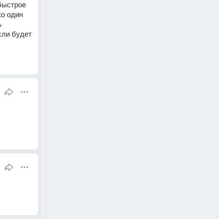
быстрое 
о один 
 
сли будет 