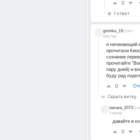
0
1 ответ
grishka_19
11лет
Мастер
я начинающий и
прочитали Киос
сознание перев
прочитайте "Во
пару дней) и в
буду рад подел
0
От
Скрыть ветку
tamara_2073
11л
Ученик
давайте в к
0