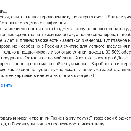
у...
аки, опыта в инвестировании нету, но открыл счет в банке и учу
отанные средства от инфляции...
ставлением собственного бюджета - хочу во-первых понять куда
танные средства на крысиных бегах, а после спланировать воо
 5 лет, В планах так же есть - заняться бизнесом. Тут главное на
ирование - особенно в России я считаю для мелкого населения пр
т только в недвижимость и золотые слитки, доход в 30-50% обес
- продавать! Остальное на мой личный взгляд - лохотрон! Даже 
орекс после прочтения на сайте лукоморье - Заработок в интерне
аже как то сильно пугает, нужно искать людей уже заработавших 
, а не картинки в инете о их счетах смотреть!
етить
овать книжки и тренинги Грэйс на эту тему) Я тоже свой бюджет 
 да, в России увы только недвижимость имеет цену.