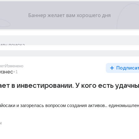
лет
Изменено
Подписа
изнес
+1
ет в инвестировании. У кого есть удачн
йосаки и загорелась вопросом создания активов.. единомышленн
ы