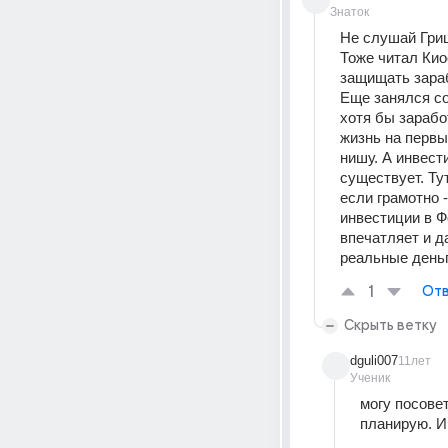
Знаток
Не слушай Гриш
Тоже читал Киос
защищать зараб
Еще занялся со
хотя бы зарабо
жизнь на первые
нишу. А инвест
существует. Ту
если грамотно 
инвестиции в Ф
впечатляет и д
реальные деньги
1
Отв
Скрыть ветку
dguli007
11лет
Ученик
могу посовет
планирую. И