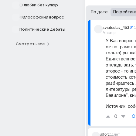
О любви без купюр
По дате
По рейтин
Философский вопрос
sviatoslav_463
1
Политические дебаты
Мастер
У Вас вопрос 
Смотреть все
же по грамотн
только) рынка
Единственное 
откладывать, 
второе - то ин
стоимость кот
разбираетесь,
литературы ре
Вавилоне", кн
Источник:
соб
0
О
alforc
11лет