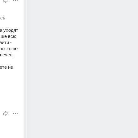
сь 
 уходят 
бще всю 
йти - 
осто не 
печен, 
те не 