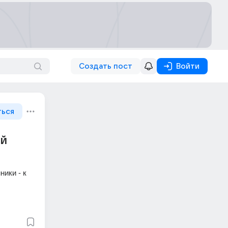
Создать пост
Войти
ться
ый
ики - к 