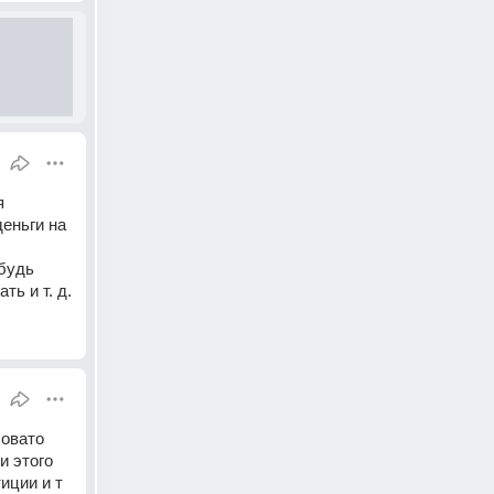
 
ньги на 
будь 
ть и т. д.
овато 
 этого 
ции и т 