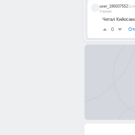
user_195037552
11л
Ученик
Читал Кийосаки 
0
От