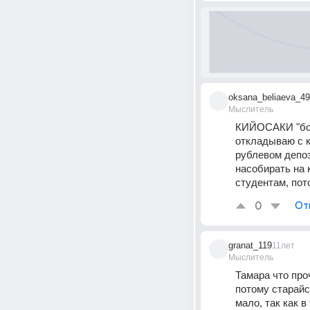
oksana_beliaeva_49
Мыслитель
КИЙОСАКИ "бога
откладываю с к
рублевом депоз
насобирать на 
студентам, пото
0
От
granat_119
11лет
Мыслитель
Тамара что про
потому старайся
мало, так как в