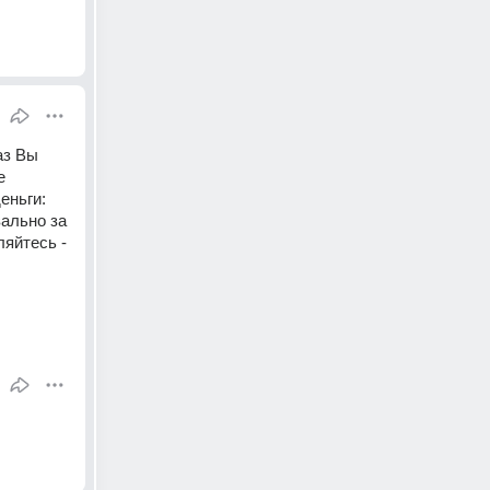
з Вы 
 
ньги: 
ально за 
яйтесь - 