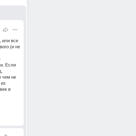
 или все 
го (и не 
 
. Если 
, 
 чем не 
из 
ек в 