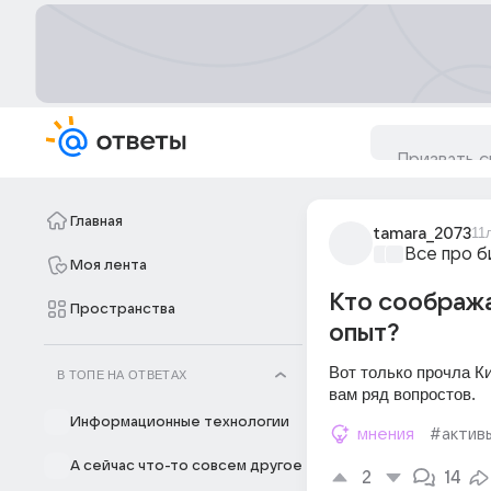
Главная
tamara_2073
11
Все про б
Моя лента
Кто сообража
Пространства
опыт?
Вот только прочла Ки
В ТОПЕ НА ОТВЕТАХ
вам ряд вопростов.
Информационные технологии
мнения
#актив
А сейчас что-то совсем другое
2
14