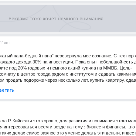
11лет
тый папа-бедный папа" перевернула мое сознание. С тех пор я
аждого дохода 30% на инвестиции. Пока опыт небольшой-есть де
ите под 20% годовых и немного акций купила на ММВБ. Цель-
комнату в центре города рядом с институтом и сдавать каким-ни
м продать подороже через несколько лет, купить квартиру, сдава
ветить
чла Р. Кийосаки это хорошо, для развития и понимания этого мал
 интересоваться всем и везде на тему : бизнес и финансы, ..но и
 таких делах самое важное это умение делать эти деньги, инвести