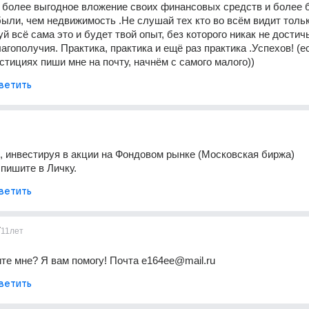
о более выгодное вложение своих финансовых средств и более 
ыли, чем недвижимость .Не слушай тех кто во всём видит тольк
й всё сама это и будет твой опыт, без которого никак не достичь
агополучия. Практика, практика и ещё раз практика .Успехов! (е
стициях пиши мне на почту, начнём с самого малого))
ветить
 инвестируя в акции на Фондовом рынке (Московская биржа)
 пишите в Личку.
ветить
7
11лет
те мне? Я вам помогу! Почта e164ee@mail.ru
ветить