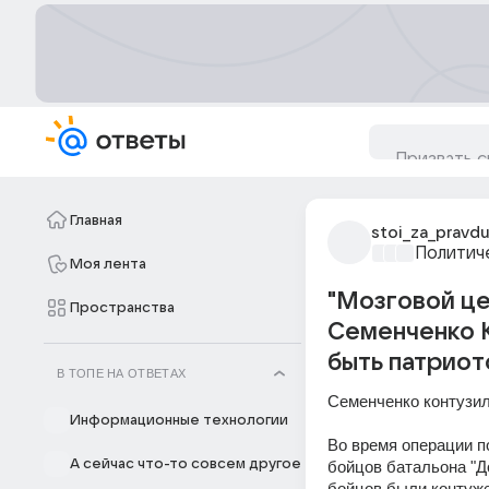
Главная
stoi_za_pravd
Политич
Моя лента
"Мозговой це
Пространства
Семенченко К
быть патриот
В ТОПЕ НА ОТВЕТАХ
Семенченко контузи
Информационные технологии
Во время операции п
А сейчас что-то совсем другое
бойцов батальона "Д
бойцов были контуже