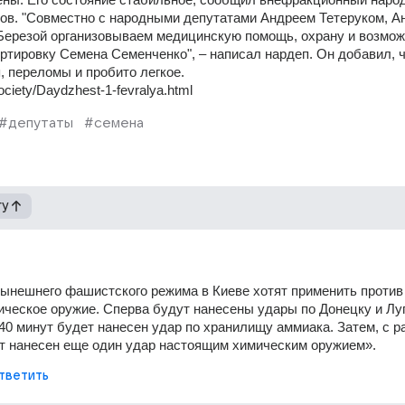
ов. "Совместно с народными депутатами Андреем Тетеруком, Ан
ерезой организовываем медицинскую помощь, охрану и возмож
тировку Семена Семенченко", – написал нардеп. Он добавил, чт
, переломы и пробито легкое.
ciety/Daydzhest-1-fevralya.html
#депутаты
#семена
гу
нешнего фашистского режима в Киеве хотят применить против 
ческое оружие. Сперва будут нанесены удары по Донецку и Луга
40 минут будет нанесен удар по хранилищу аммиака. Затем, с ра
ет нанесен еще один удар настоящим химическим оружием».
тветить