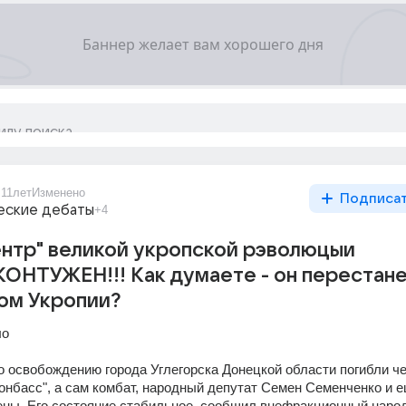
u
11лет
Изменено
Подписа
еские дебаты
+4
нтр" великой укропской рэволюцыи
ОНТУЖЕН!!! Как думаете - он перестан
ом Укропии?
ло
о освобождению города Углегорска Донецкой области погибли че
онбасс", а сам комбат, народный депутат Семен Семенченко и е
ны. Его состояние стабильное, сообщил внефракционный народ