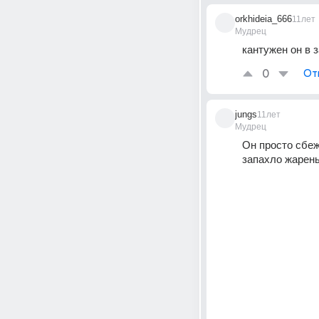
orkhideia_666
11лет
Мудрец
кантужен он в 
0
От
jungs
11лет
Мудрец
Он просто сбеж
запахло жарены