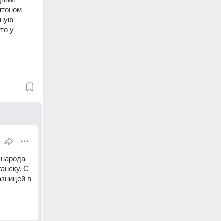
тоном 
ную 
о у 
народа 
нску. С 
зницей в 