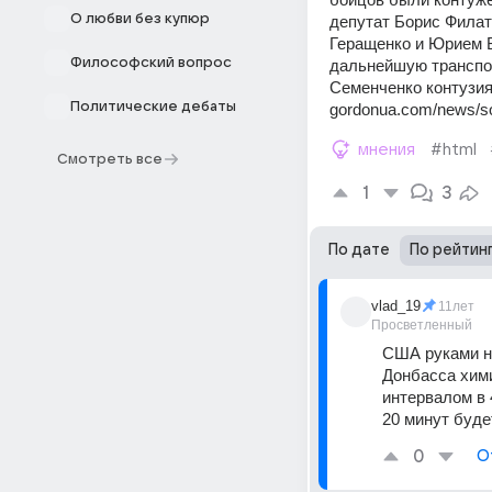
О любви без купюр
депутат Борис Филат
Геращенко и Юрием Б
Философский вопрос
дальнейшую транспор
Семенченко контузия
Политические дебаты
gordonua.com/news/so
мнения
#html
Смотреть все
1
3
По дате
По рейтин
vlad_19
11лет
Просветленный
США руками ны
Донбасса хими
интервалом в 
20 минут буд
0
О