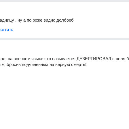
задницу . ну а по роже видно долбоеб
ветить
ал, на военном языке это называется ДЕЗЕРТИРОВАЛ с поля боя
м, бросив подчиненных на верную смерть!