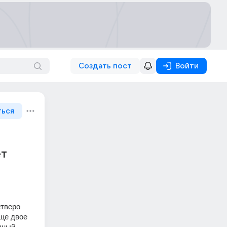
Создать пост
Войти
ться
ет
тверо 
ще двое 
ный 