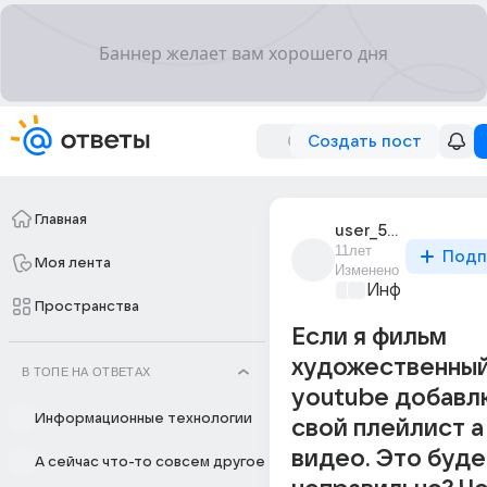
Создать пост
Главная
user_54395271
11лет
Подп
Моя лента
Изменено
Информационн
Пространства
Если я фильм
художественный
В ТОПЕ НА ОТВЕТАХ
youtube добавлю
Информационные технологии
свой плейлист а
видео. Это буде
А сейчас что-то совсем другое