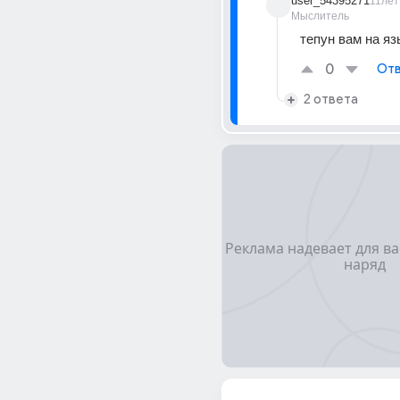
user_54395271
11лет
Мыслитель
тепун вам на яз
0
Отв
2 ответа