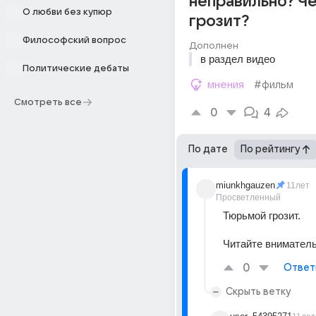
неправильно? Ч
О любви без купюр
грозит?
Философский вопрос
Дополнен
в раздел видео
Политические дебаты
мнения
#фильм
Смотреть все
0
4
По дате
По рейтингу
miunkhgauzen
11лет
Просветленный
Тюрьмой грозит.
Читайте вниматель
0
Ответ
Скрыть ветку