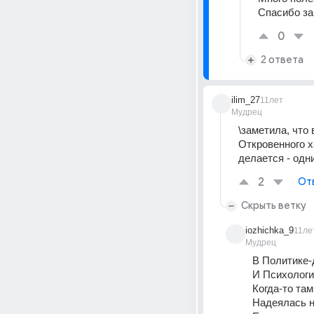
Спасибо за 
0
2 ответа
ilim_27
11лет
Мудрец
\заметила, что
Откровенного х
делается - одн
2
От
Скрыть ветку
iozhichka_9
11ле
Мудрец
В Политике-д
И Психологи
Когда-то та
Надеялась н