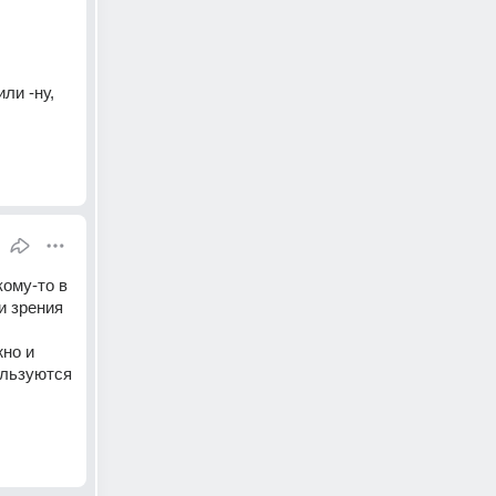
и -ну, 
ому-то в 
и зрения 
но и 
ользуются 