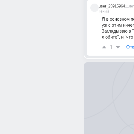
user_25915964
11ле
Гений
Я в основном п
уж с этим ниче
Заглядываю в "
любите", и "чт
1
Отв