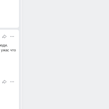
юди. 
 ужас что 