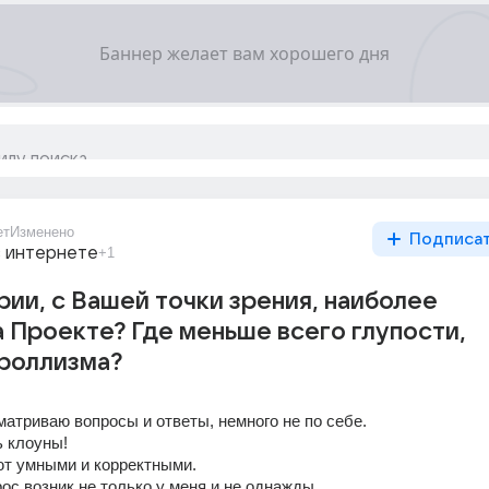
ет
Изменено
Подписа
в интернете
+1
рии, с Вашей точки зрения, наиболее
а Проекте? Где меньше всего глупости,
троллизма?
матриваю вопросы и ответы, немного не по себе.
ь клоуны!
ют умными и корректными.
ос возник не только у меня и не однажды.