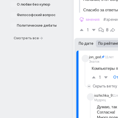
О любви без купюр
Спасибо за ответы
Философский вопрос
мнения
#зрени
Политические дебаты
1
8
Смотреть все
По дате
По рейтин
jon_god
11лет
Знаток
Компьютеры п
1
От
Скрыть ветку
iozhichka_9
11л
Мудрец
Думаю, так 
Согласна!
Много поле