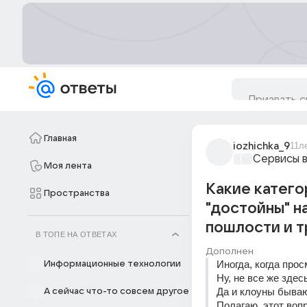
Главная
iozhichka_9
11л
Сервисы 
Моя лента
Какие катего
Пространства
"достойны" н
пошлости и 
В ТОПЕ НА ОТВЕТАХ
Дополнен
Иногда, когда прос
Информационные технологии
Ну, не все же здес
Да и клоуны быва
А сейчас что-то совсем другое
Полагаю, этот вопр