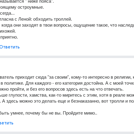
 называется " ниже пояса".
тоящему остроумные.
сегда...
гласна с Леной: обходить троллей.
 когда они заходят в твои вопросы, ощущение такое, что наследил
рихожей.
приятно.
Ответить
атель приходит сюда "за своим", кому-то интересно в религии, к
в политике. Для каждого - его категория достойна. А с моей точк
жно пройти, и без его вопросов здесь есть на что отвечать.
ше глупости, хамства, как-то миритесь с этим, хотя в реале мож
 . А здесь можно это делать еще и безнаказанно, вот тролли и п
быть умнее, почему бы не вы. Пройдите мимо..
ветить