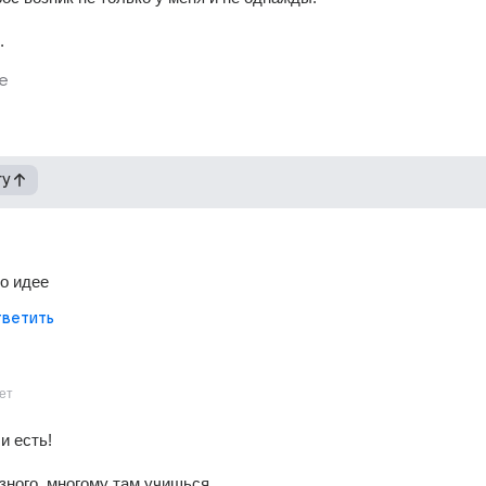
.
е
гу
о идее
ветить
ет
и есть!
зного, многому там учишься.