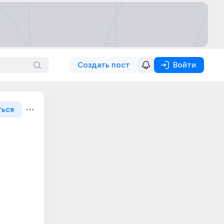
Создать пост
Войти
ться