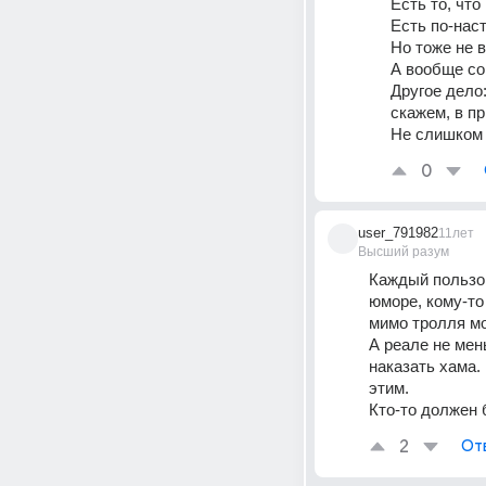
Есть то, что
Есть по-нас
Но тоже не в
А вообще со
Другое дело:
скажем, в п
Не слишком 
0
user_791982
11лет
Высший разум
Каждый пользов
юморе, кому-то 
мимо тролля мо
А реале не мень
наказать хама.
этим.
Кто-то должен 
2
От