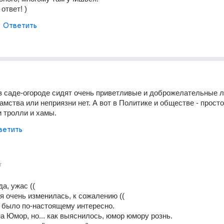
ответ! )
Ответить
 в саде-огороде сидят очень приветливые и доброжелательные л
амства или неприязни нет. А вот в Политике и обществе - просто
и тролли и хамы.
ветить
т
а, ужас ((
я очень изменилась, к сожалению ((
м было по-настоящему интересно.
а Юмор, но... как выяснилось, юмор юмору рознь.