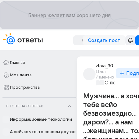
Создать пост
Главная
zlaia_30
11лет
Подп
Моя лента
Изменено
О любви без 
Пространства
Мужчина... а хо
тебе всйо
В ТОПЕ НА ОТВЕТАХ
безвозмездно...
Информационные технологии
даром?... а нам
...женщинам... то
А сейчас что-то совсем другое