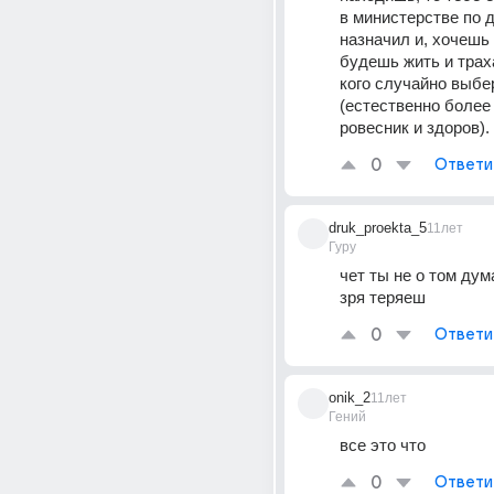
в министерстве по 
назначил и, хочешь 
будешь жить и траха
кого случайно выбер
(естественно более 
ровесник и здоров).
0
Ответи
druk_proekta_5
11лет
Гуру
чет ты не о том дум
зря теряеш
0
Ответи
onik_2
11лет
Гений
все это что
0
Ответи