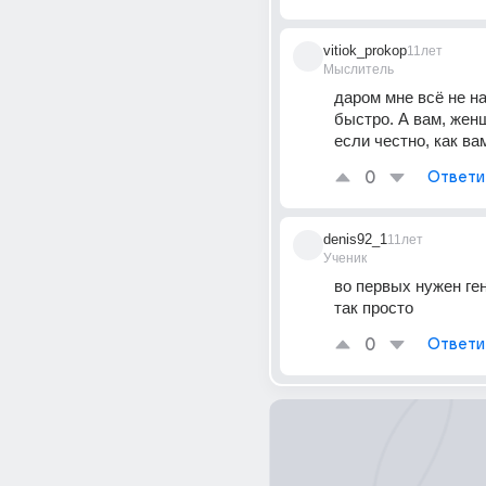
vitiok_prokop
11лет
Мыслитель
даром мне всё не на
быстро. А вам, женщ
если честно, как ва
0
Ответи
denis92_1
11лет
Ученик
во первых нужен ген
так просто
0
Ответи