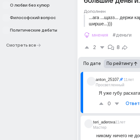
большие деньги..
О любви без купюр
Дополнен
...ага ...щазз... держи ка
Философский вопрос
ширше...)))
Политические дебаты
мнения
#деньги
Смотреть все
2
8
По дате
По рейтингу
anton_25107
11лет
Просветленный
Я уже губу раската
0
Ответ
teri_aderova
11лет
Мастер
никому ничего не до