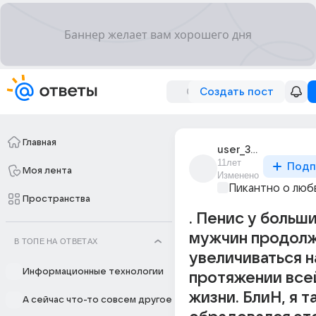
Создать пост
Главная
user_32932909
11лет
Подп
Моя лента
Изменено
Пикантно о люб
Пространства
. Пенис у больш
мужчин продол
В ТОПЕ НА ОТВЕТАХ
увеличиваться н
Информационные технологии
протяжении все
жизни. БлиН, я т
А сейчас что-то совсем другое