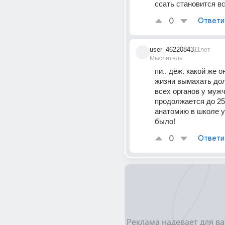
ссать становится в
0
Ответи
user_46220843
11лет
Мыслитель
пи.. дёж. какой же он
жизни вымахать дол
всех органов у мужч
продолжается до 25 
анатомию в школе у
было!
0
Ответи