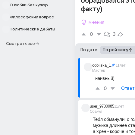
обрадовался эт
О любви без купюр
факту)
Философский вопрос
мнения
Политические дебаты
0
3
Смотреть все
По дате
По рейтингу
odoliska_1
11лет
Мастер
наивный)
0
Ответ
user_9700085
11лет
Оракул
Тебя обманули: с го
мужика длиннее стан
а хрен - короче и то