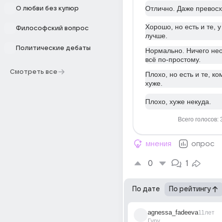
Отлично. Даже превосх
О любви без купюр
Хорошо, но есть и те, у
Философский вопрос
лучше.
Политические дебаты
Нормально. Ничего не
всё по-простому.
Смотреть все
Плохо, но есть и те, ко
хуже.
Плохо, хуже некуда.
Всего голосов: 
мнения
опрос
0
1
По дате
По рейтингу
agnessa_fadeeva
11лет
Гуру