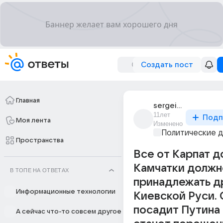
Создать пост
Главная
sergei_morskoi
11лет
Подп
Моя лента
Изменено
Политические 
Пространства
Все от Карпат д
Камчатки должн
В ТОПЕ НА ОТВЕТАХ
принадлежать д
Информационные технологии
Киевской Руси.
посадит Путина 
А сейчас что-то совсем другое