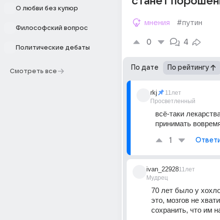
станет порошен
О любви без купюр
мнения
#путин
Философский вопрос
0
4
Политические дебаты
По дате
По рейтингу
Смотреть все
rkj
11лет
Просветленный
всё-таки лекарства
принимать воврем
1
Ответ
ivan_22928
11лет
Мудрец
70 лет было у хохло
это, мозгов не хвати
сохранить, что им 