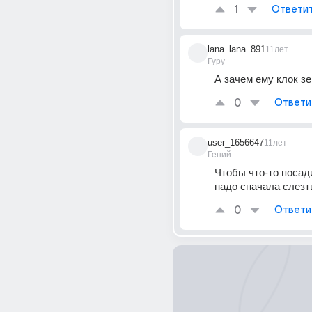
1
Ответи
lana_lana_891
11лет
Гуру
А зачем ему клок з
0
Ответи
user_1656647
11лет
Гений
Чтобы что-то посад
надо сначала слезт
0
Ответи