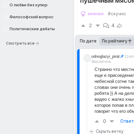
пушечным мясо
О любви без купюр
мнения
#скучно
Философский вопрос
2
4
Политические дебаты
По дате
По рейтингу
Смотреть все
odnoglazyi_pirat
11ле
Мыслитель
Странно что местн
еще е присоеденил
небесной сотне так 
словах они очень г
робята )) А на дел
видео с жалко хны
которое попав в пл
говорит что его об
0
Ответ
Скрыть ветку