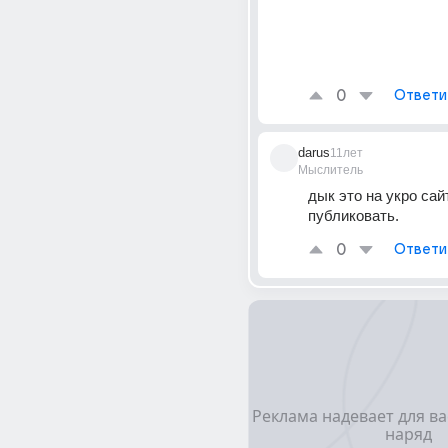
0
Ответи
darus
11лет
Мыслитель
дык это на укро сай
публиковать.
0
Ответи