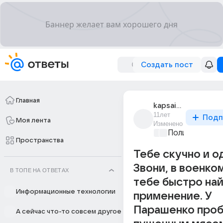
Создать пост
Главная
kapsaitsinum
11лет
Подп
Моя лента
Изменено
Политические
Пространства
Тебе скучно и о
Звони, в военком
В ТОПЕ НА ОТВЕТАХ
тебе быстро на
Информационные технологии
применение. У
Парашенко проб
А сейчас что-то совсем другое