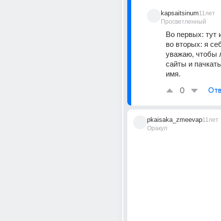
kapsaitsinum
11лет
Просветленный
Во первых: тут и
во вторых: я себ
уважаю, чтобы л
сайты и пачкать
имя.
0
Отв
pkaisaka_zmeevap
11лет
Оракул