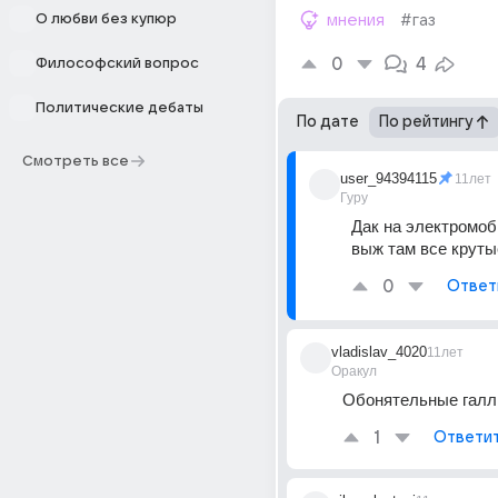
О любви без купюр
мнения
#газ
0
4
Философский вопрос
Политические дебаты
По дате
По рейтингу
Смотреть все
user_94394115
11лет
Гуру
Дак на электромоб
выж там все круты
0
Ответ
vladislav_4020
11лет
Оракул
Обонятельные галл
1
Ответи