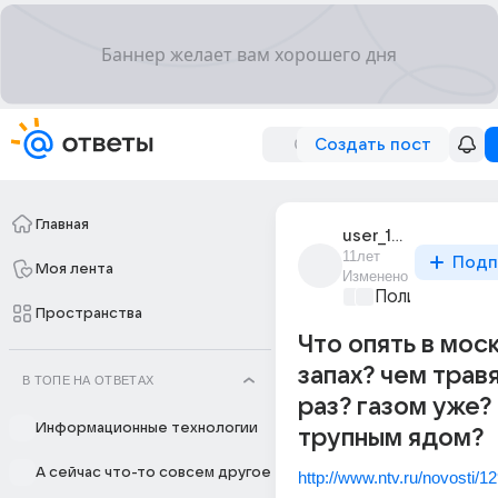
Создать пост
Главная
user_1208016
11лет
Подп
Моя лента
Изменено
Политические
Пространства
Что опять в мос
запах? чем травя
В ТОПЕ НА ОТВЕТАХ
раз? газом уже?
Информационные технологии
трупным ядом?
А сейчас что-то совсем другое
http://www.ntv.ru/novosti/1