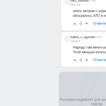
niko_vlastnyi
11лет
Мастер
опять ветром с укра
обосралось АТО в к
0
Ответи
babka_v_ogorode
11лет
Оракул
Народу там много ра
Чтоб меньше ехали,
0
Ответи