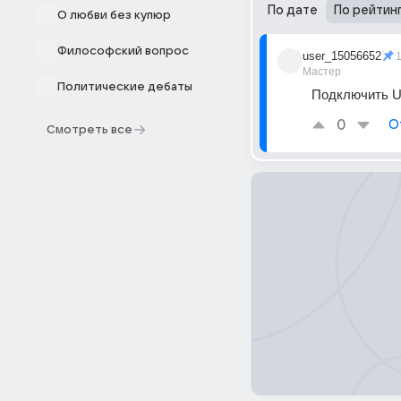
По дате
По рейтин
О любви без купюр
Философский вопрос
user_15056652
Мастер
Политические дебаты
Подключить U
0
О
Смотреть все