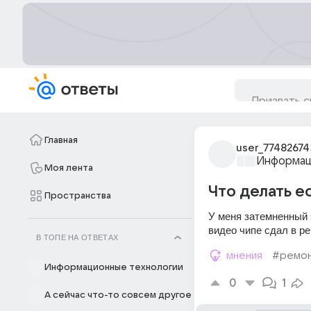
Главная
user_77482674
Информац
Моя лента
Что делать е
Пространства
У меня затемненный э
видео чипе сдал в ре
В ТОПЕ НА ОТВЕТАХ
мнения
#ремо
Информационные технологии
0
1
А сейчас что-то совсем другое