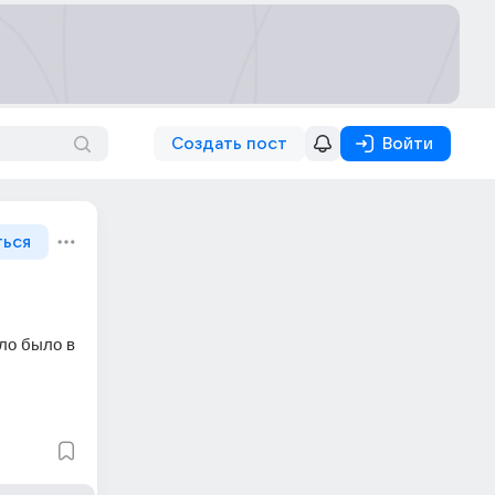
Создать пост
Войти
ться
ло было в 