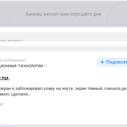
11лет
Изменено
Подписа
ионные технологии
+1
сли.
кран я заблокировал клаву на ноуте, экран тёмный, сначала де
монт, сделали..
нт