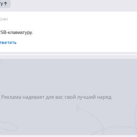
гу
11лет
SB-клавиатуру.
тветить