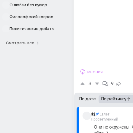
О любви без купюр
Философский вопрос
Политические дебаты
Смотреть все
мнения
3
9
По дате
По рейтингу
rkj
11лет
Просветленный
Они не окружены. 
убиты)