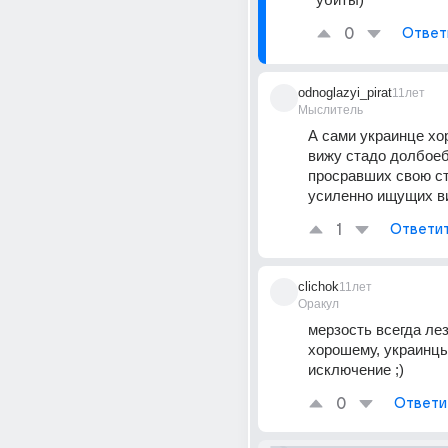
0
Ответ
odnoglazyi_pirat
11лет
Мыслитель
А сами украинце хо
вижу стадо долбоеб
просравших свою ст
усиленно ищущих ви
1
Ответи
clichok
11лет
Оракул
мерзость всегда лезе
хорошему, украинцы
исключение ;)
0
Ответи