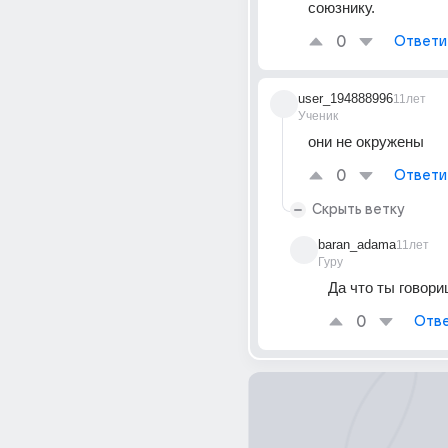
союзнику.
0
Ответи
user_194888996
11лет
Ученик
они не окружены
0
Ответи
Скрыть ветку
baran_adama
11лет
Гуру
Да что ты говор
0
Отве