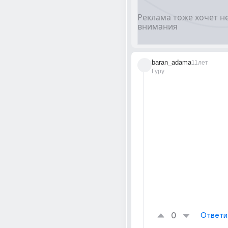
baran_adama
11лет
Гуру
0
Ответи