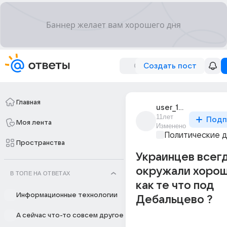
Создать пост
Главная
user_194999960
11лет
Подп
Моя лента
Изменено
Политические 
Пространства
Украинцев всег
окружали хорош
В ТОПЕ НА ОТВЕТАХ
как те что под
Информационные технологии
Дебальцево ?
А сейчас что-то совсем другое