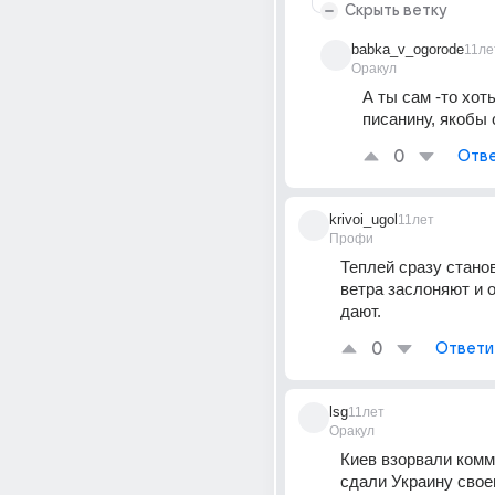
Скрыть ветку
babka_v_ogorode
11ле
Оракул
А ты сам -то хоть
писанину, якобы
0
Отве
krivoi_ugol
11лет
Профи
Теплей сразу станов
ветра заслоняют и о
дают.
0
Ответи
lsg
11лет
Оракул
Киев взорвали комму
сдали Украину сво