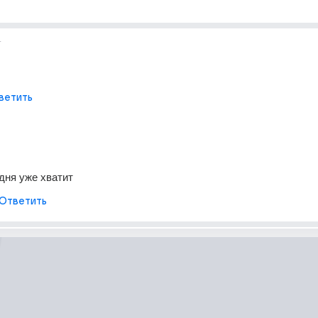
т
ветить
одня уже хватит
Ответить