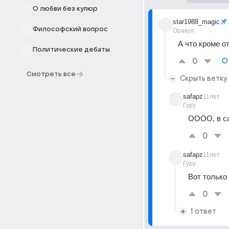
О любви без купюр
star1988_magic
Философский вопрос
Оракул
А что кроме о
Политические дебаты
0
О
Смотреть все
Скрыть ветку
safapz
11лет
Гуру
ОООО, в сам
0
safapz
11лет
Гуру
Вот только 
0
1 ответ