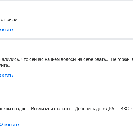
и отвечай
ветить
чалились, что сейчас начнем волосы на себе рвать... Не горюй, 
ита...
ветить
шком поздно... Возми мои гранаты... Доберись до ЯДРА,... ВЗОР
Ответить