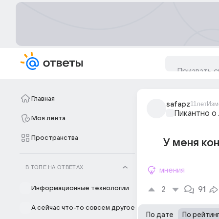
Главная
safapz
11лет
Изм
Пикантно о
Моя лента
Пространства
У меня ко
В ТОПЕ НА ОТВЕТАХ
мнения
Информационные технологии
2
91
А сейчас что-то совсем другое
По дате
По рейтин