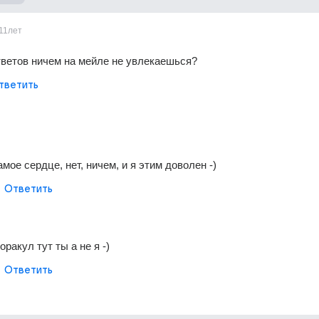
11лет
тветов ничем на мейле не увлекаешься?
тветить
ое сердце, нет, ничем, и я этим доволен -)
Ответить
оракул тут ты а не я -)
Ответить