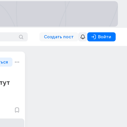
Создать пост
Войти
ться
 тут