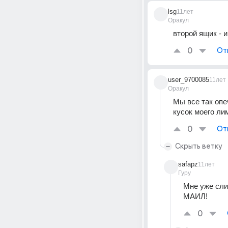
lsg
11лет
Оракул
второй ящик - 
0
От
user_9700085
11лет
Оракул
Мы все так опе
кусок моего лим
0
От
Скрыть ветку
safapz
11лет
Гуру
Мне уже сли
МАИЛ!
0