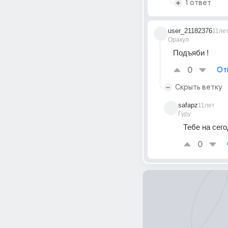
1 ответ
user_21182376
11ле
Оракул
Подъяби !
0
От
Скрыть ветку
safapz
11лет
Гуру
Тебе на сег
0