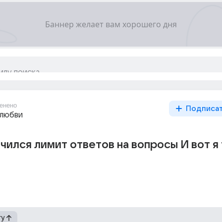
енено
Подписа
 любви
нчился лимит ответов на вопросы И вот я
гу