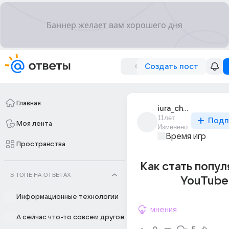
Создать пост
Главная
iura_chigilov
11лет
Подп
Моя лента
Изменено
Время игр
Пространства
Как стать попу
В ТОПЕ НА ОТВЕТАХ
YouTube
Информационные технологии
мнения
А сейчас что-то совсем другое