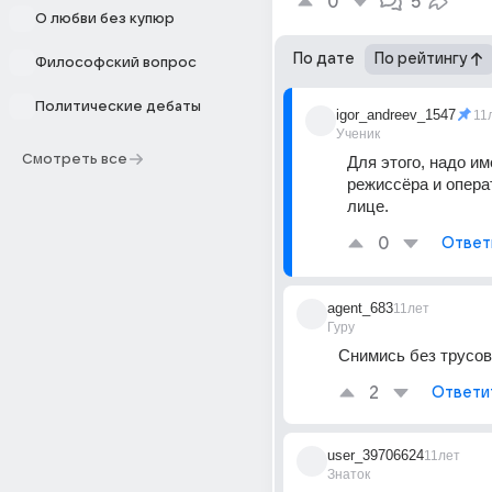
0
5
О любви без купюр
По дате
По рейтингу
Философский вопрос
Политические дебаты
igor_andreev_1547
11
Ученик
Смотреть все
Для этого, надо им
режиссёра и операт
лице.
0
Ответ
agent_683
11лет
Гуру
Снимись без трусов
2
Ответи
user_39706624
11лет
Знаток