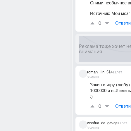
Сними необычное в
Источник:
Мой мозг
0
Ответи
roman_ilin_514
11лет
Ученик
Закин в игру (любу) 
1000000 и всё или н
:)
0
Ответи
woofua_de_gavqe
11лет
Ученик