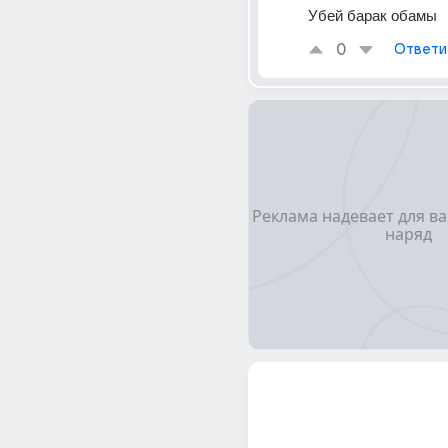
Убей барак обамы
0
Ответи