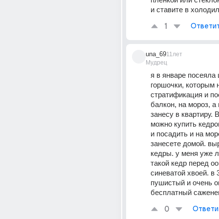
и ставите в холоди
1
Ответи
una_69
11лет
Мудрец
я в январе посеяла 
горшочки, которым 
стратификация и пос
балкон, на мороз, а 
занесу в квартиру. В
можно купить кедро
и посадить и на моро
занесете домой. выр
кедры. у меня уже ле
такой кедр перед оо
синеватой хвоей. в 3
пушистый и очень он
бесплатный саженец
0
Ответи