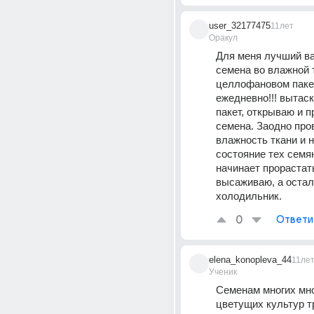
user_32177475
11лет
Оракул
Для меня лучший ва
семена во влажной т
целлофановом пакет
ежедневно!!! вытаск
пакет, открываю и п
семена. Заодно про
влажность ткани и 
состояние тех семян
начинает прорастать,
высаживаю, а осталь
холодильник.
0
Ответи
elena_konopleva_44
11ле
Ученик
Семенам многих мно
цветущих культур т