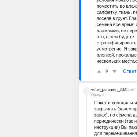
поместить во влаж
салфетку, ткань, пе
посеяв в грунт. Гла
семена все время 
влажными, не пере
что, в чем будете 
стратифицировать..
усмотрение. Я зак
пленкой, прокалыва
нескольких местах
9
Ответ
veter_peremen_282
11лет
Оракул
Пакет в холодильни
закрывать (зачем пр
запах), но семена д
периодически (так и 
инструкции) Вы паке
для перемешивания 