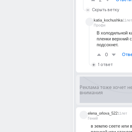
2
Скрыть ветку
katia_kochushka
11ле
Профи
В холодильной ка
пленки верхний с
подсохнет.
0
Отве
1 ответ
elena_orlova_522
11лет
Гений
в землю сеете или в 
пленкой или стекло