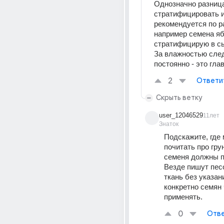
Однозначно разница 
стратифицировать и
рекомендуется по ра
например семена яб
стратифицирую в сы
За влажностью след
постоянно - это гла
2
Ответи
Скрыть ветку
user_12046529
11лет
Знаток
Подскажите, где 
почитать про грун
семеня должны п
Везде пишут пес
ткань без указани
конкретно семян 
применять.
0
Отве