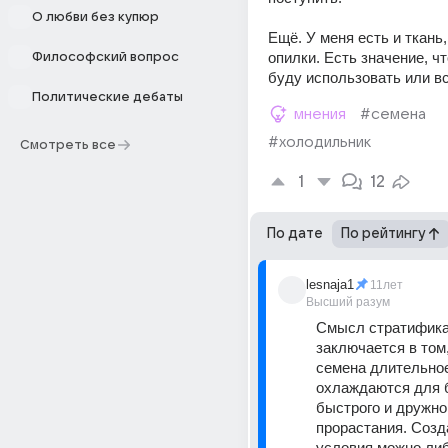
О любви без купюр
Ещё. У меня есть и ткань, 
опилки. Есть значение, что
Философский вопрос
буду использовать или в
Политические дебаты
мнения
#семена
#холодильник
Смотреть все
1
12
По дате
По рейтингу
lesnaja1
11лет
Высший разум
Смысл стратифика
заключается в том,
семена длительное
охлаждаются для б
быстрого и дружног
прорастания. Созда
условия можно либ