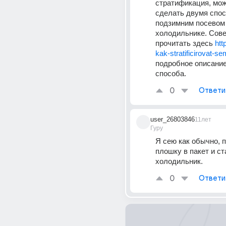
стратификация, мож
сделать двумя спос
подзимним посевом 
холодильнике. Сове
прочитать здесь 
htt
kak-stratificirovat-s
подробное описание
способа.
0
Ответи
user_26803846
11лет
Гуру
Я сею как обычно, 
плошку в пакет и ст
холодильник.
0
Ответи