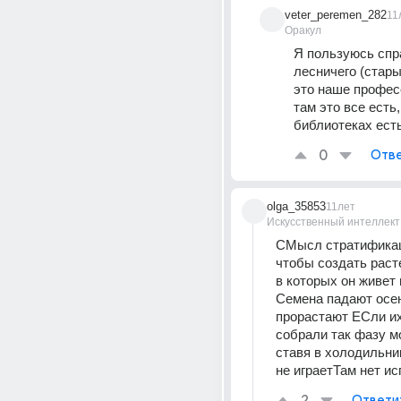
veter_peremen_282
11
Оракул
Я пользуюсь спр
лесничего (старый
это наше профес
там это все есть,
библиотеках есть
0
Отве
olga_35853
11лет
Искусственный интеллект
СМысл стратификац
чтобы создать раст
в которых он живет 
Семена падают осен
прорастают ЕСли их
собрали так фазу м
ставя в холодильни
не играетТам нет и
Ответи