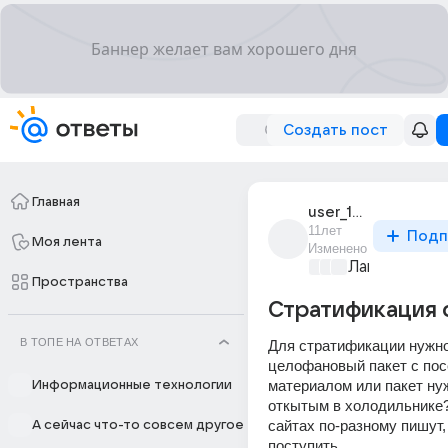
Создать пост
Главная
user_12046529
11лет
Подп
Моя лента
Изменено
Лапки и хвос
Пространства
Стратификация 
В ТОПЕ НА ОТВЕТАХ
Для стратификации нужно
целофановый пакет с пос
материалом или пакет нуж
Информационные технологии
откытым в холодильнике?
сайтах по-разному пишут, 
А сейчас что-то совсем другое
поступить.