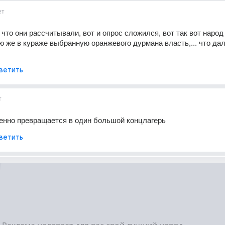
ет
 что они рассчитывали, вот и опрос сложился, вот так вот народ 
 же в кураже выбранную оранжевого дурмана власть,... что дал
ветить
т
енно превращается в один большой концлагерь
ветить