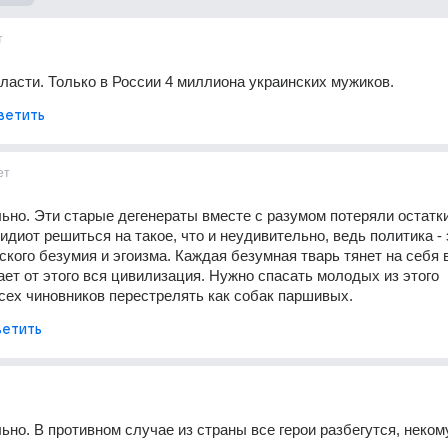
т
ласти. Только в России 4 миллиона украинских мужиков.
ветить
ет
ьно. Эти старые дегенераты вместе с разумом потеряли остатки 
идиот решиться на такое, что и неудивительно, ведь политика - э
ского безумия и эгоизма. Каждая безумная тварь тянет на себя в
ает от этого вся цивилизация. Нужно спасать молодых из этого 
всех чиновников перестрелять как собак паршивых.
етить
ьно. В противном случае из страны все герои разбегутся, некому