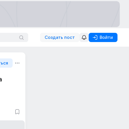
Создать пост
Войти
ться
а