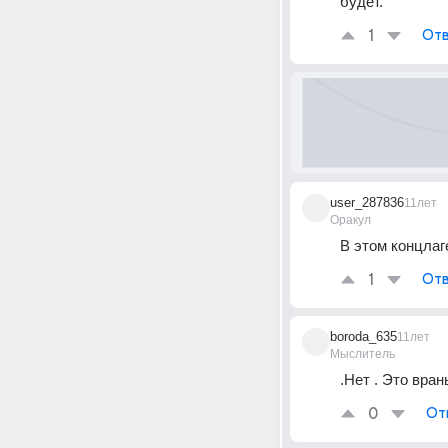
будет.
1
Отв
user_287836
11лет
Оракул
В этом концлаг
1
Отв
boroda_635
11лет
Мыслитель
.Нет . Это врань
0
От