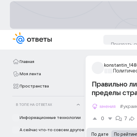
Главная
konstantin_148
Политиче
Моя лента
Правильно ли
Пространства
пределы стра
В ТОПЕ НА ОТВЕТАХ
мнения
#украи
Информационные технологии
0
7
А сейчас что-то совсем другое
По дате
По рейтин