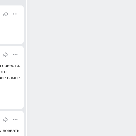
совести. 
то 
се самое 
 воевать 