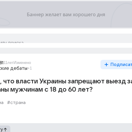
81
11лет
Изменено
Подписа
ские дебаты
+1
, что власти Украины запрещают выезд з
ны мужчинам с 18 до 60 лет?
на
#страна
гу