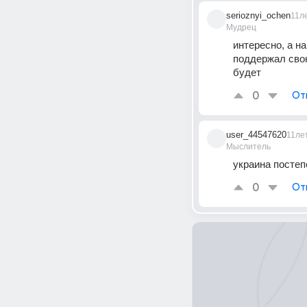
serioznyi_ochen
11л
Мудрец
интересно, а на
поддержал свою
будет
0
От
user_44547620
11ле
Мыслитель
украина постеп
0
От