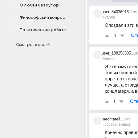
О любви без купюр
user_34036916
11ле
Мудрец
Философский вопрос
Опоздали эти в
Политические дебаты
3
От
Смотреть все
user_188258505
11л
Ученик
Это возмутител
Только полный 
царство старче
лучше, а страд
концлагеря, а 
1
Отв
mechtatell
11лет
Просветленный
Конечно правил