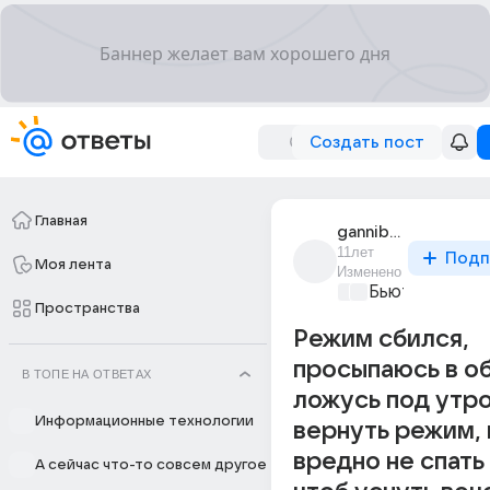
Создать пост
Главная
gannibal_lector
11лет
Подп
Моя лента
Изменено
Бьютилэнд
+1
Пространства
Режим сбился,
просыпаюсь в о
В ТОПЕ НА ОТВЕТАХ
ложусь под утро
Информационные технологии
вернуть режим, 
вредно не спать 
А сейчас что-то совсем другое