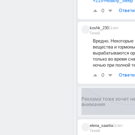
=215-Healthy_Sleep
0
Ответи
koshk_230
11лет
Гений
Вредно. Некоторые
вещества и гормоны
вырабатываются ор
только во время сна
ночью при полной т
0
Ответи
elena_saartia
11лет
Гений