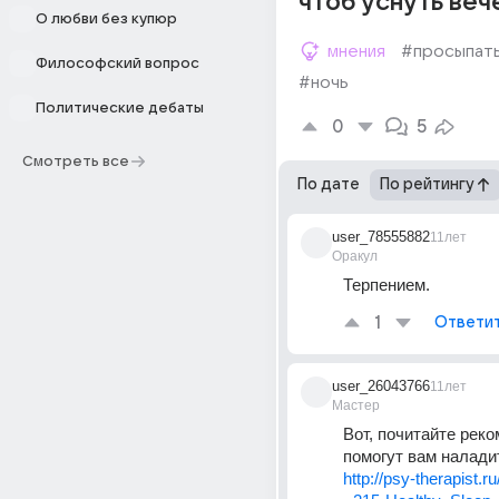
чтоб уснуть веч
О любви без купюр
мнения
#просыпат
Философский вопрос
#ночь
Политические дебаты
0
5
Смотреть все
По дате
По рейтингу
user_78555882
11лет
Оракул
Терпением.
1
Ответи
user_26043766
11лет
Мастер
Вот, почитайте реко
помогут вам налади
http://psy-therapist.r