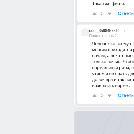
Такая же фигня.
0
Ответи
user_35684578
11лет
Просветленный
Человек ко всему пр
многим приходится р
ночам, а некоторые 
только ночью .Чтобы
нормальный ритм, н
утром и не спать дн
до вечера и так пост
возврата к норме .
0
Ответи