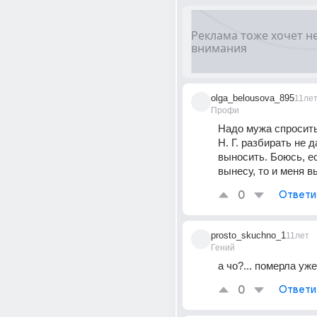
olga_belousova_895
11ле
Профи
Надо мужа спросить
Н. Г. разбирать не да
выносить. Боюсь, ес
вынесу, то и меня в
0
Ответи
prosto_skuchno_1
11лет
Гений
а чо?... померла уже
0
Ответи