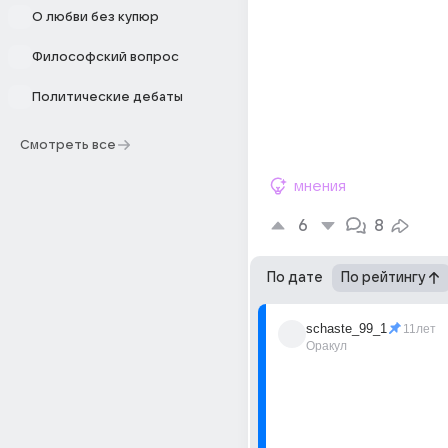
О любви без купюр
Философский вопрос
Политические дебаты
Смотреть все
мнения
6
8
По дате
По рейтингу
schaste_99_1
11лет
Оракул