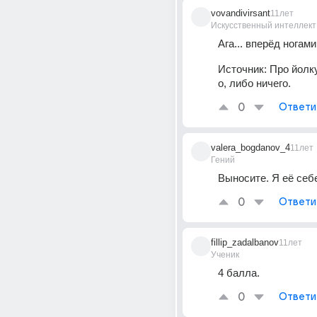
vovandivirsant
11лет
Искусственный интеллект
Ага... вперёд ногами
Источник:
Про йолк
о, либо ничего.
0
Ответи
valera_bogdanov_4
11лет
Гений
Выносите. Я её себе
0
Ответи
fillip_zadalbanov
11лет
Ученик
4 балла.
0
Ответи