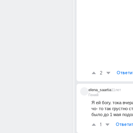
2
Ответи
elena_saartia
11лет
Гений
Я ей богу. тока вчер
чо- то так грустно с
было до 1 мая подо
1
Ответи