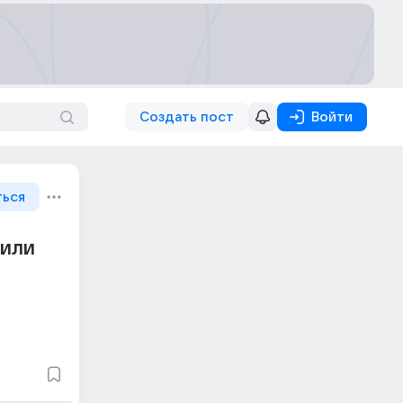
Создать пост
Войти
ться
 или