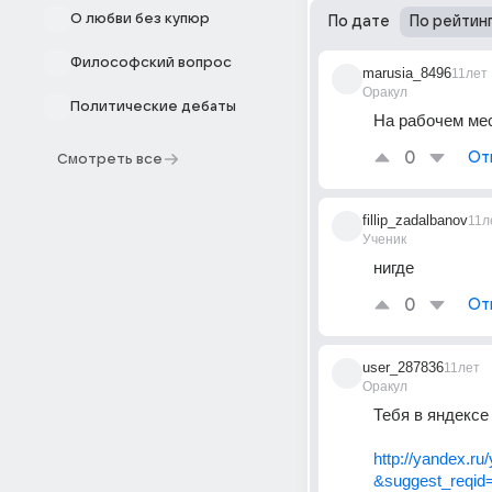
О любви без купюр
По дате
По рейтин
Философский вопрос
marusia_8496
11лет
Оракул
Политические дебаты
На рабочем мес
0
От
Смотреть все
fillip_zadalbanov
11л
Ученик
нигде
0
От
user_287836
11лет
Оракул
Тебя в яндексе
http://yandex.
&suggest_reqi