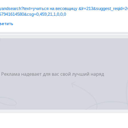
ru/yandsearch?text=учиться на весовщицу &lr=213&suggest_reqid=
7941614580&csg=0,459,21,1,0,0,0
ветить