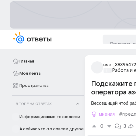
Главная
user_38395472
Работа и 
Моя лента
Подскажите п
Пространства
оператора аз
Весовшицей чтоб раб
В ТОПЕ НА ОТВЕТАХ
мнения
#предп
Информационные технологии
0
3
А сейчас что-то совсем другое