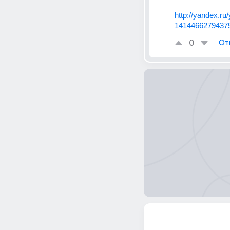
http://yandex.
14144662794375
0
От