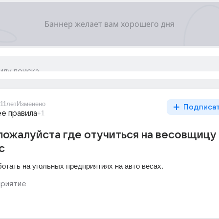
11лет
Изменено
Подписа
ее правила
+1
ожалуйста где отучиться на весовщицу
с
отать на угольных предприятиях на авто весах.
риятие