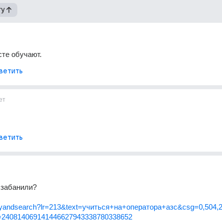
гу
те обучают.
ветить
ет
ветить
 забанили?
ru/yandsearch?lr=213&text=учиться+на+оператора+азс&csg=0,504,24
d=240814069141446627943338780338652