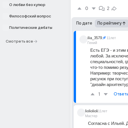
О любви без купюр
0
2
Философский вопрос
По дате
По рейтингу
Политические дебаты
ilia_3579
11лет
Смотреть все
Гений
Есть ЕГЭ - и этим в
любой. За исключе
специальностей, гд
что-то помимо резу
Например: творческ
рисунок при поступ
"дизайн архитекту
1
Ответ
lioliolioli
11лет
Мастер
Согласна с Ильей. Д