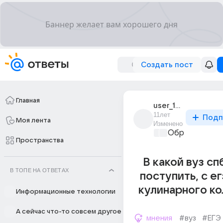
Создать пост
Главная
user_105954751
11лет
Подп
Моя лента
Изменено
Образователь
Пространства
В какой вуз с
В ТОПЕ НА ОТВЕТАХ
поступить, с ег
кулинарного к
Информационные технологии
А сейчас что-то совсем другое
мнения
#вуз
#ЕГЭ